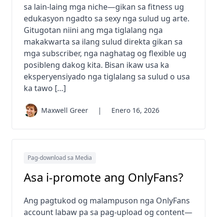
sa lain-laing mga niche—gikan sa fitness ug
edukasyon ngadto sa sexy nga sulud ug arte.
Gitugotan niini ang mga tiglalang nga
makakwarta sa ilang sulud direkta gikan sa
mga subscriber, nga naghatag og flexible ug
posibleng dakog kita. Bisan ikaw usa ka
eksperyensiyado nga tiglalang sa sulud o usa
ka tawo […]
Maxwell Greer
|
Enero 16, 2026
Pag-download sa Media
Asa i-promote ang OnlyFans?
Ang pagtukod og malampuson nga OnlyFans
account labaw pa sa pag-upload og content—