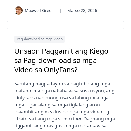
Maxwell Greer
|
Marso 28, 2026
Pag-download sa mga Video
Unsaon Paggamit ang Kiego
sa Pag-download sa mga
Video sa OnlyFans?
Samtang nagpadayon sa pagtubo ang mga
plataporma nga nakabase sa suskrisyon, ang
OnlyFans nahimong usa sa labing inila nga
mga lugar alang sa mga tiglalang aron
ipaambit ang eksklusibo nga mga video ug
litrato sa ilang mga subscriber. Daghang mga
tiggamit ang mas gusto nga motan-aw sa