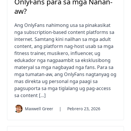
OnlyFans para sa mga Nanan-
aw?
Ang OnlyFans nahimong usa sa pinakasikat
nga subscription-based content platforms sa
internet. Samtang kini nailhan sa mga adult
content, ang platform nag-host usab sa mga
fitness trainer, musikero, influencer, ug
edukador nga nagpaambit sa eksklusibong
materyal sa mga nagbayad nga fans. Para sa
mga tumatan-aw, ang OnlyFans nagtanyag og
mas direkta ug personal nga paagi sa
pagsuporta sa mga tiglalang ug pag-access
sa content […]
Maxwell Greer
|
Pebrero 23, 2026