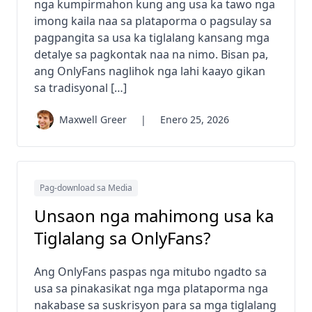
nga kumpirmahon kung ang usa ka tawo nga
imong kaila naa sa plataporma o pagsulay sa
pagpangita sa usa ka tiglalang kansang mga
detalye sa pagkontak naa na nimo. Bisan pa,
ang OnlyFans naglihok nga lahi kaayo gikan
sa tradisyonal […]
Maxwell Greer
|
Enero 25, 2026
Pag-download sa Media
Unsaon nga mahimong usa ka
Tiglalang sa OnlyFans?
Ang OnlyFans paspas nga mitubo ngadto sa
usa sa pinakasikat nga mga plataporma nga
nakabase sa suskrisyon para sa mga tiglalang