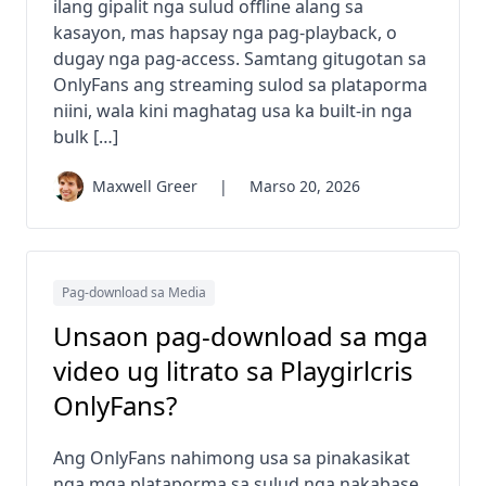
ilang gipalit nga sulud offline alang sa
kasayon, mas hapsay nga pag-playback, o
dugay nga pag-access. Samtang gitugotan sa
OnlyFans ang streaming sulod sa plataporma
niini, wala kini maghatag usa ka built-in nga
bulk […]
Maxwell Greer
|
Marso 20, 2026
Pag-download sa Media
Unsaon pag-download sa mga
video ug litrato sa Playgirlcris
OnlyFans?
Ang OnlyFans nahimong usa sa pinakasikat
nga mga plataporma sa sulud nga nakabase