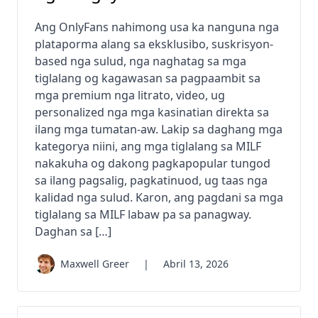
Ang OnlyFans nahimong usa ka nanguna nga
plataporma alang sa eksklusibo, suskrisyon-
based nga sulud, nga naghatag sa mga
tiglalang og kagawasan sa pagpaambit sa
mga premium nga litrato, video, ug
personalized nga mga kasinatian direkta sa
ilang mga tumatan-aw. Lakip sa daghang mga
kategorya niini, ang mga tiglalang sa MILF
nakakuha og dakong pagkapopular tungod
sa ilang pagsalig, pagkatinuod, ug taas nga
kalidad nga sulud. Karon, ang pagdani sa mga
tiglalang sa MILF labaw pa sa panagway.
Daghan sa […]
Maxwell Greer
|
Abril 13, 2026