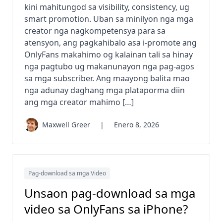
kini mahitungod sa visibility, consistency, ug
smart promotion. Uban sa minilyon nga mga
creator nga nagkompetensya para sa
atensyon, ang pagkahibalo asa i-promote ang
OnlyFans makahimo og kalainan tali sa hinay
nga pagtubo ug makanunayon nga pag-agos
sa mga subscriber. Ang maayong balita mao
nga adunay daghang mga plataporma diin
ang mga creator mahimo […]
Maxwell Greer
|
Enero 8, 2026
Pag-download sa mga Video
Unsaon pag-download sa mga
video sa OnlyFans sa iPhone?