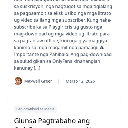
sa suskrisyon, nga nagtugot sa mga tiglalang
sa pagpaambit sa eksklusibo nga mga litrato
ug video sa ilang mga subscriber. Kung naka-
subscribe ka sa Playgirlcris ug gusto nga
mag-download og mga video ug litrato para
sa pagtan-aw offline, kini nga giya maggiya
kanimo sa mga magamit nga pamaagi. ⚠️
Importante nga Pahibalo: Ang pag-download
sa sulud gikan sa OnlyFans kinahanglan
kanunay […]
Maxwell Greer
|
Marso 12, 2026
Pag-download sa Media
Giunsa Pagtrabaho ang