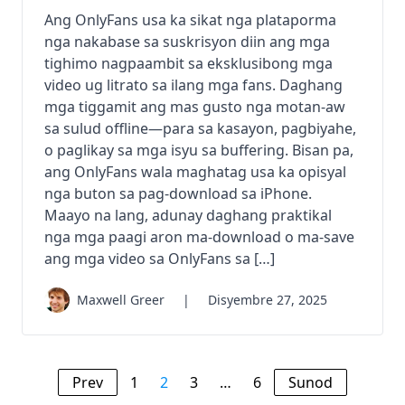
Ang OnlyFans usa ka sikat nga plataporma
nga nakabase sa suskrisyon diin ang mga
tighimo nagpaambit sa eksklusibong mga
video ug litrato sa ilang mga fans. Daghang
mga tiggamit ang mas gusto nga motan-aw
sa sulud offline—para sa kasayon, pagbiyahe,
o paglikay sa mga isyu sa buffering. Bisan pa,
ang OnlyFans wala maghatag usa ka opisyal
nga buton sa pag-download sa iPhone.
Maayo na lang, adunay daghang praktikal
nga mga paagi aron ma-download o ma-save
ang mga video sa OnlyFans sa […]
Maxwell Greer
|
Disyembre 27, 2025
Prev
1
2
3
…
6
Sunod