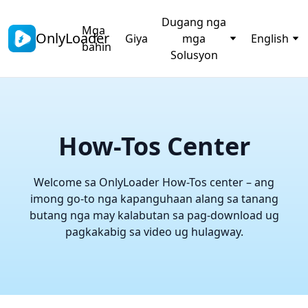
Dugang nga
Mga
OnlyLoader
Giya
mga
English
bahin
Solusyon
How-Tos Center
Welcome sa OnlyLoader How-Tos center – ang
imong go-to nga kapanguhaan alang sa tanang
butang nga may kalabutan sa pag-download ug
pagkakabig sa video ug hulagway.