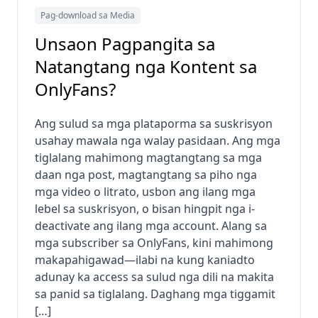
Pag-download sa Media
Unsaon Pagpangita sa
Natangtang nga Kontent sa
OnlyFans?
Ang sulud sa mga plataporma sa suskrisyon
usahay mawala nga walay pasidaan. Ang mga
tiglalang mahimong magtangtang sa mga
daan nga post, magtangtang sa piho nga
mga video o litrato, usbon ang ilang mga
lebel sa suskrisyon, o bisan hingpit nga i-
deactivate ang ilang mga account. Alang sa
mga subscriber sa OnlyFans, kini mahimong
makapahigawad—ilabi na kung kaniadto
adunay ka access sa sulud nga dili na makita
sa panid sa tiglalang. Daghang mga tiggamit
[…]