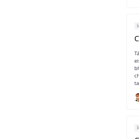
Í
C
T
ei
bh
ch
ta
Í