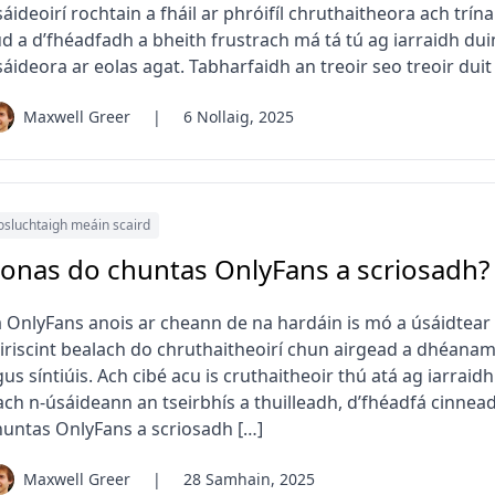
áideoirí rochtain a fháil ar phróifíl chruthaitheora ach trí
ud a d’fhéadfadh a bheith frustrach má tá tú ag iarraidh dui
áideora ar eolas agat. Tabharfaidh an treoir seo treoir duit
Maxwell Greer
|
6 Nollaig, 2025
osluchtaigh meáin scaird
onas do chuntas OnlyFans a scriosadh?
á OnlyFans anois ar cheann de na hardáin is mó a úsáidtear 
airiscint bealach do chruthaitheoirí chun airgead a dhéanamh
us síntiúis. Ach cibé acu is cruthaitheoir thú atá ag iarrai
ach n-úsáideann an tseirbhís a thuilleadh, d’fhéadfá cinn
huntas OnlyFans a scriosadh […]
Maxwell Greer
|
28 Samhain, 2025