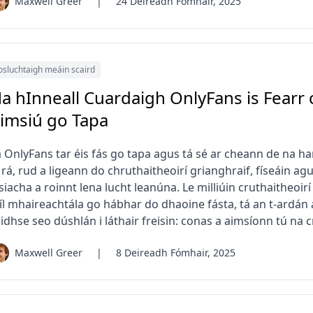
Maxwell Greer
|
24 Deireadh Fómhair, 2025
osluchtaigh meáin scaird
a hInneall Cuardaigh OnlyFans is Fearr 
imsiú go Tapa
á OnlyFans tar éis fás go tapa agus tá sé ar cheann de na ha
 rá, rud a ligeann do chruthaitheoirí grianghraif, físeáin 
siacha a roinnt lena lucht leanúna. Le milliúin cruthaitheoir
tíl mhaireachtála go hábhar do dhaoine fásta, tá an t-ardán
idhse seo dúshlán i láthair freisin: conas a aimsíonn tú na c
Maxwell Greer
|
8 Deireadh Fómhair, 2025