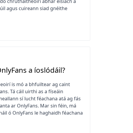
do chruthaitheoirí ábhar eisiach a
riúil agus cuireann siad gnéithe
nlyFans a íoslódáil?
eoirí is mó a bhfuiltear ag caint
s. Tá cáil uirthi as a físeáin
eallann sí lucht féachana atá ag fás
anta ar OnlyFans. Mar sin féin, má
bháil ó OnlyFans le haghaidh féachana