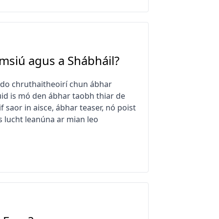
imsiú agus a Shábháil?
r do chruthaitheoirí chun ábhar
huid is mó den ábhar taobh thiar de
 saor in aisce, ábhar teaser, nó poist
s lucht leanúna ar mian leo