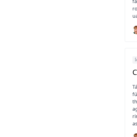
f
ro
ua
Í
C
Tá
fú
t
a
r
as