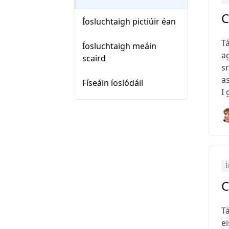
C
Íosluchtaigh pictiúir éan
T
Íosluchtaigh meáin
ag
scaird
sr
as
Físeáin íoslódáil
I 
Í
C
T
ei