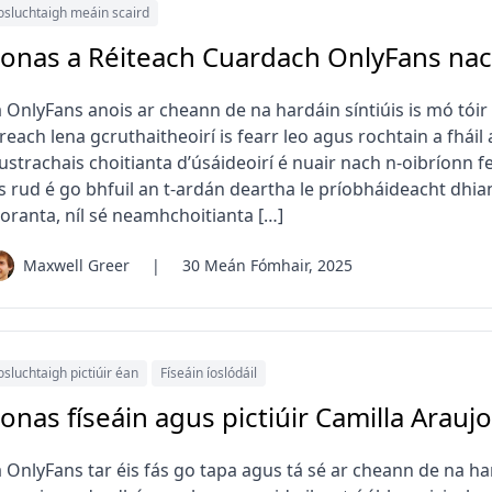
osluchtaigh meáin scaird
onas a Réiteach Cuardach OnlyFans nach
 OnlyFans anois ar cheann de na hardáin síntiúis is mó tóir 
reach lena gcruthaitheoirí is fearr leo agus rochtain a fháil a
rustrachais choitianta d’úsáideoirí é nuair nach n-oibríonn 
s rud é go bhfuil an t-ardán deartha le príobháideacht dhi
eoranta, níl sé neamhchoitianta […]
Maxwell Greer
|
30 Meán Fómhair, 2025
osluchtaigh pictiúir éan
Físeáin íoslódáil
onas físeáin agus pictiúir Camilla Araujo
 OnlyFans tar éis fás go tapa agus tá sé ar cheann de na har