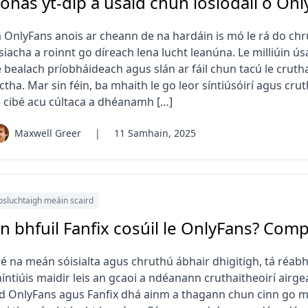
onas yt-dlp a úsáid chun íoslódáil ó On
á OnlyFans anois ar cheann de na hardáin is mó le rá do chru
siacha a roinnt go díreach lena lucht leanúna. Le milliúin ú
 bealach príobháideach agus slán ar fáil chun tacú le cruthait
ctha. Mar sin féin, ba mhaith le go leor síntiúsóirí agus cru
 cibé acu cúltaca a dhéanamh […]
Maxwell Greer
|
11 Samhain, 2025
osluchtaigh meáin scaird
n bhfuil Fanfix cosúil le OnlyFans? Com
 ré na meán sóisialta agus chruthú ábhair dhigitigh, tá réab
híntiúis maidir leis an gcaoi a ndéanann cruthaitheoirí airg
ad OnlyFans agus Fanfix dhá ainm a thagann chun cinn go min