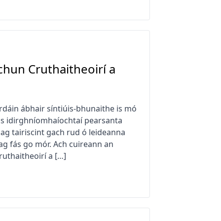
chun Cruthaitheoirí a
rdáin ábhair síntiúis-bhunaithe is mó
agus idirghníomhaíochtaí pearsanta
í ag tairiscint gach rud ó leideanna
 ag fás go mór. Ach cuireann an
ruthaitheoirí a […]