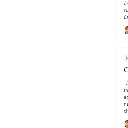
ús
r
ús
Í
C
T
t
ag
n
c