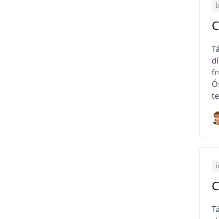
Í
C
Tá
dí
f
Ó
t
Í
C
Tá