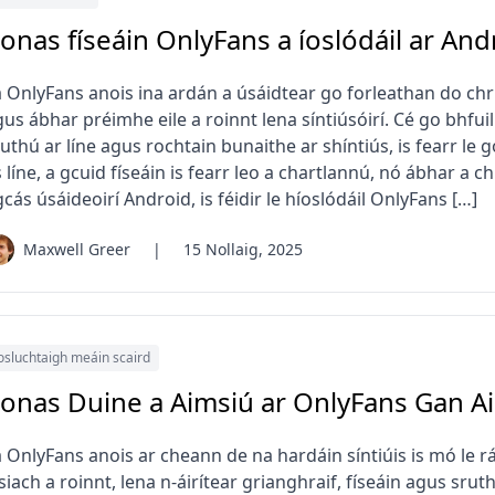
onas físeáin OnlyFans a íoslódáil ar And
á OnlyFans anois ina ardán a úsáidtear go forleathan do chru
us ábhar préimhe eile a roinnt lena síntiúsóirí. Cé go bhfu
uthú ar líne agus rochtain bunaithe ar shíntiús, is fearr le 
 líne, a gcuid físeáin is fearr leo a chartlannú, nó ábhar a 
gcás úsáideoirí Android, is féidir le híoslódáil OnlyFans […]
Maxwell Greer
|
15 Nollaig, 2025
osluchtaigh meáin scaird
onas Duine a Aimsiú ar OnlyFans Gan A
á OnlyFans anois ar cheann de na hardáin síntiúis is mó le r
siach a roinnt, lena n-áirítear grianghraif, físeáin agus sru