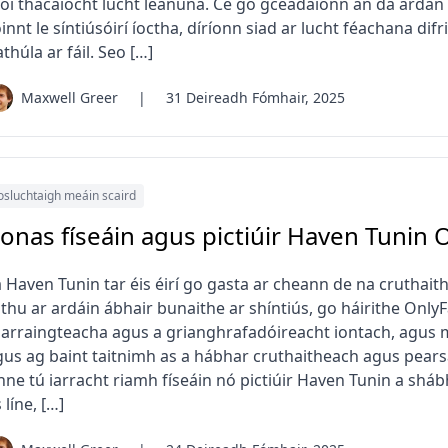
aoi thacaíocht lucht leanúna. Cé go gceadaíonn an dá ardán 
innt le síntiúsóirí íoctha, díríonn siad ar lucht féachana dif
thúla ar fáil. Seo […]
Maxwell Greer
|
31 Deireadh Fómhair, 2025
osluchtaigh meáin scaird
onas físeáin agus pictiúir Haven Tunin O
 Haven Tunin tar éis éirí go gasta ar cheann de na cruthaith
thu ar ardáin ábhair bunaithe ar shíntiús, go háirithe OnlyFan
harraingteacha agus a grianghrafadóireacht iontach, agus m
gus ag baint taitnimh as a hábhar cruthaitheach agus pears
inne tú iarracht riamh físeáin nó pictiúir Haven Tunin a shá
 líne, […]