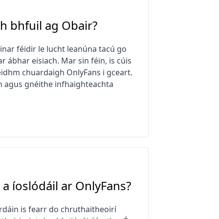
 bhfuil ag Obair?
inar féidir le lucht leanúna tacú go
r ábhar eisiach. Mar sin féin, is cúis
feidhm chuardaigh OnlyFans i gceart.
an agus gnéithe infhaighteachta
 a íoslódáil ar OnlyFans?
dáin is fearr do chruthaitheoirí