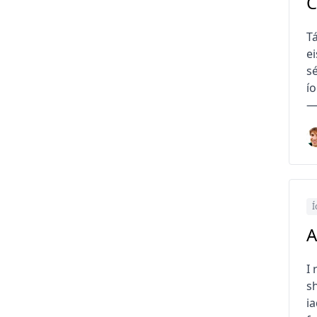
C
T
ei
sé
ío
—
Í
A
I
s
i