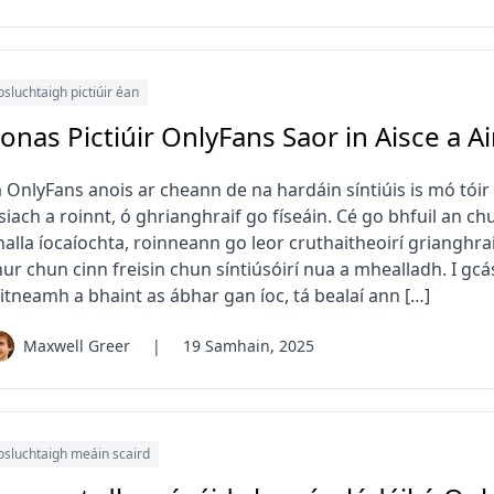
osluchtaigh pictiúir éan
onas Pictiúir OnlyFans Saor in Aisce a A
á OnlyFans anois ar cheann de na hardáin síntiúis is mó tói
siach a roinnt, ó ghrianghraif go físeáin. Cé go bhfuil an c
alla íocaíochta, roinneann go leor cruthaitheoirí grianghraif
ur chun cinn freisin chun síntiúsóirí nua a mhealladh. I gcá
itneamh a bhaint as ábhar gan íoc, tá bealaí ann […]
Maxwell Greer
|
19 Samhain, 2025
osluchtaigh meáin scaird