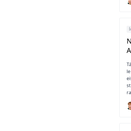
Í
N
A
T
le
ei
s
ra