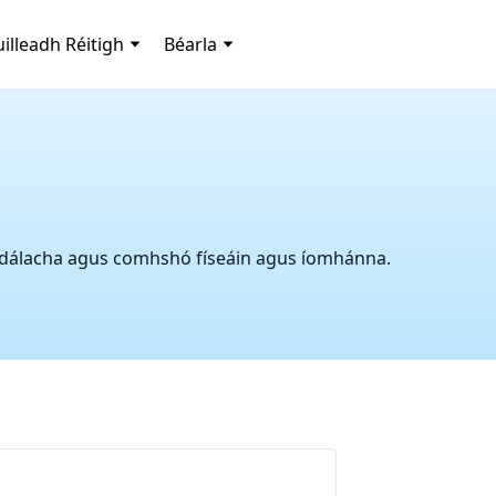
uilleadh Réitigh
Béarla
lódálacha agus comhshó físeáin agus íomhánna.