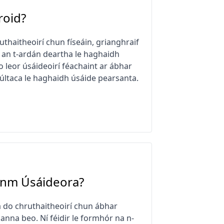
roid?
thaitheoirí chun físeáin, grianghraif
il an t-ardán deartha le haghaidh
go leor úsáideoirí féachaint ar ábhar
chúltaca le haghaidh úsáide pearsanta.
inm Úsáideora?
á do chruthaitheoirí chun ábhar
thanna beo. Ní féidir le formhór na n-