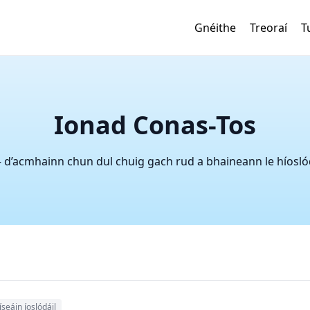
Gnéithe
Treoraí
T
Ionad Conas-Tos
 – d’acmhainn chun dul chuig gach rud a bhaineann le híos
íseáin íoslódáil