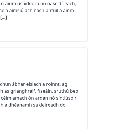
na n-ainm úsáideora nó nasc díreach,
ne a aimsiú ach nach bhfuil a ainm
 […]
chun ábhar eisiach a roinnt, ag
 as grianghraif, físeáin, sruthú beo
dh céim amach ón ardán nó síntiúsóir
eadh a dhéanamh sa deireadh do