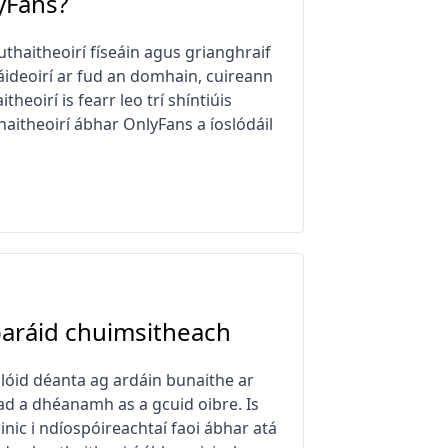
lyFans?
thaitheoirí físeáin agus grianghraif
sáideoirí ar fud an domhain, cuireann
heoirí is fearr leo trí shíntiúis
thaitheoirí ábhar OnlyFans a íoslódáil
paráid chuimsitheach
hlóid déanta ag ardáin bunaithe ar
ead a dhéanamh as a gcuid oibre. Is
ic i ndíospóireachtaí faoi ábhar atá