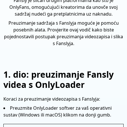
Fansly je sličan drugim platformama kao što je
OnlyFans, omogućujući kreatorima da unovče svoj
sadržaj nudeći ga pretplatnicima uz naknadu.
Preuzimanje sadržaja s Fanslyja moguće je pomoću
posebnih alata. Provjerite ovaj vodič kako biste
pojednostavili postupak preuzimanja videozapisa i slika
s Fanslyja.
1. dio: preuzimanje Fansly
videa s OnlyLoader
Koraci za preuzimanje videozapisa s Fanslyja:
Preuzmite OnlyLoader softver za vaš operativni
sustav (Windows ili macOS) klikom na donji gumb.