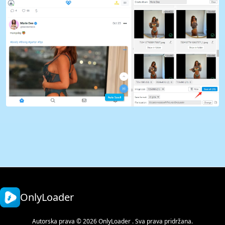
OnlyLoader
Autorska prava © 2026 OnlyLoader . Sva prava pridržana.