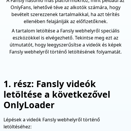
A Fansly hasonló más platformokhoz, mint például az
OnlyFans, lehetővé téve az alkotók számára, hogy
bevételt szerezzenek tartalmaikkal, ha azt térítés
ellenében felajánlják az előfizetőknek.
A tartalom letöltése a Fansly webhelyről speciális
eszközökkel is elvégezhető. Tekintse meg ezt az
útmutatót, hogy leegyszerűsítse a videók és képek
Fansly webhelyről történő letöltésének folyamatát.
1. rész: Fansly videók
letöltése a következővel
OnlyLoader
Lépések a videók Fansly webhelyről történő
letöltéséhez: