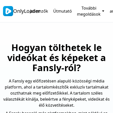
További
OnlyLoader
Jellemzők
Útmutató
a
megoldások
Hogyan tölthetek le
videókat és képeket a
Fansly-ról?
A Fansly egy előfizetésen alapuló közösségi média
platform, ahol a tartalomkészítők exkluzív tartalmakat
oszthatnak meg előfizetőikkel. A tartalom széles
választékát kínálja, beleértve a fényképeket, videókat és
élő közvetítéseket.