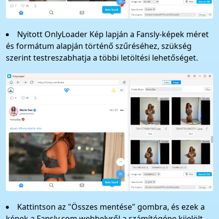
Nyitott OnlyLoader Kép lapján a Fansly-képek méret
és formátum alapján történő szűréséhez, szükség
szerint testreszabhatja a többi letöltési lehetőséget.
Kattintson az "Összes mentése" gombra, és ezek a
képek a Fansly.com webhelyről a számítógépe kijelölt