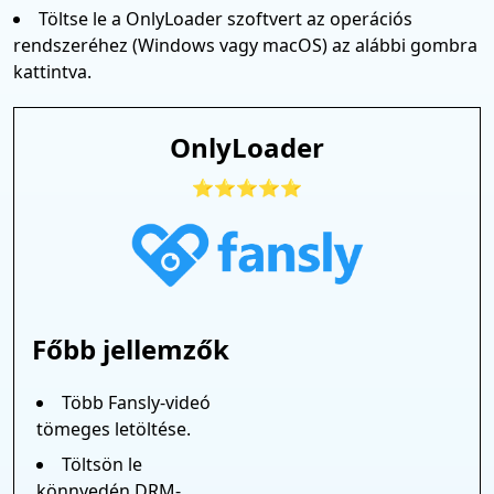
Töltse le a OnlyLoader szoftvert az operációs
rendszeréhez (Windows vagy macOS) az alábbi gombra
kattintva.
OnlyLoader
⭐⭐⭐⭐⭐
Főbb jellemzők
Több Fansly-videó
tömeges letöltése.
Töltsön le
könnyedén DRM-