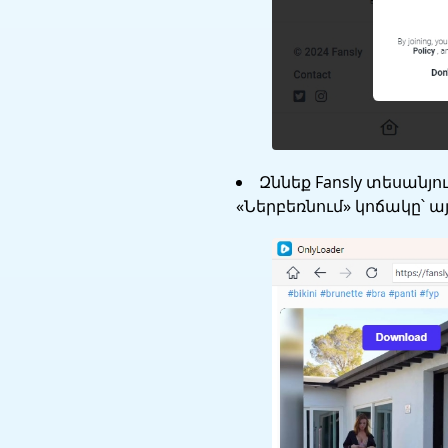
Զննեք Fansly տեսանյո
«Ներբեռնում» կոճակը՝ ա