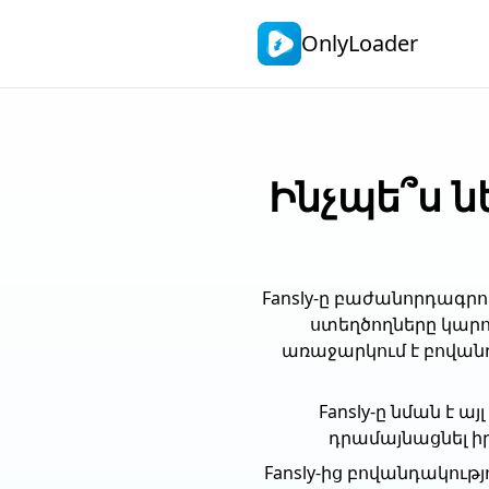
OnlyLoader
Ինչպե՞ս ն
Fansly-ը բաժանորդագր
ստեղծողները կարո
առաջարկում է բովանդ
Fansly-ը նման է ա
դրամայնացնել ի
Fansly-ից բովանդակութ