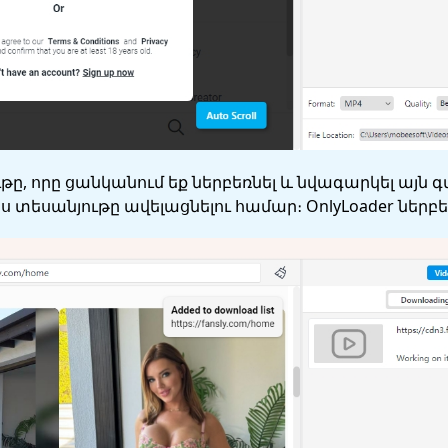
ւթը, որը ցանկանում եք ներբեռնել և նվագարկել այն 
յս տեսանյութը ավելացնելու համար։ OnlyLoader ներբ