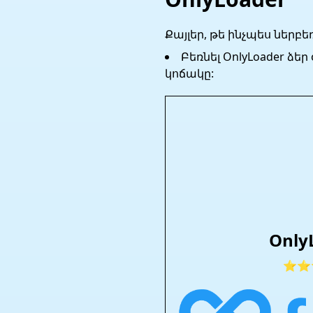
Քայլեր, թե ինչպես ներբեռ
Բեռնել OnlyLoader ձ
կոճակը:
Only
⭐⭐