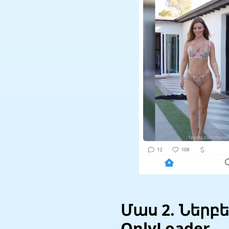
Մաս 2. Ներբ
OnlyLoader