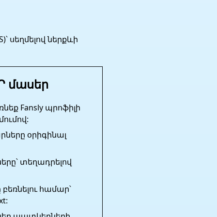
՝ սեղմելով ներքևի
Ր մասեր
նեք Fansly պրոֆիլի
մումով:
արները օրիգինալ
երը՝ տեղադրելով
 բեռնելու համար՝
t:
ներ պատկերների