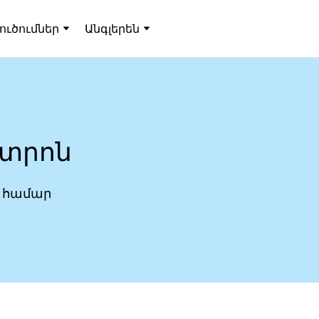
լուծումներ
Անգլերեն
նտրոն
ւ համար