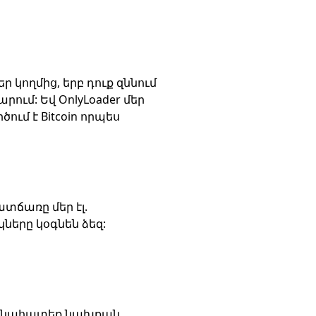
 կողմից, երբ դուք զննում
ում: Եվ OnlyLoader մեր
ւմ է Bitcoin որպես
տճառը մեր էլ.
ները կօգնեն ձեզ:
զի գնահատեք նախքան