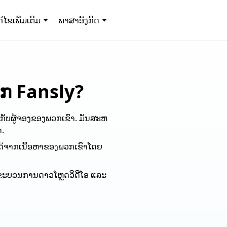
ກ້ໄຂເພີ່ມເຕີມ
ພາສາອັງກິດ
ຈາກ Fansly​?
າະກັບຜູ້ຈອງຂອງພວກເຂົາ. ມັນສະຫ
ດ.
ໄດ້ຈາກເນື້ອຫາຂອງພວກເຂົາໂດຍ
ໃຫ້ຂະບວນການດາວໂຫຼດວິດີໂອ ແລະ