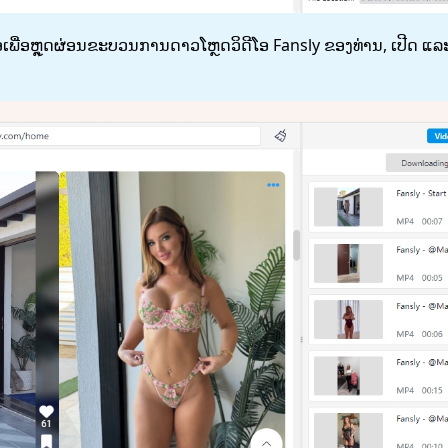
ອເພື່ອຫຼຸດຜ່ອນຂະບວນການດາວໂຫຼດວິດີໂອ Fansly ຂອງທ່ານ, ເປີດ ແລ