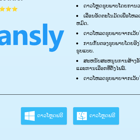
ດາວໂຫຼດຮູບພາບໂດຍການວາ
⭐⭐⭐
ເລື່ອນອັດຕະໂນມັດເພື່ອໂຫລດ
ຫມົດ.
ດາວໂຫລດຮູບພາບຈາກເວັບໄຊ
ການກັ່ນຕອງຮູບພາບໂດຍອ
ຮູບແບບ.
ສະ​ຫນັບ​ສະ​ຫນູນ​ການ​ສ້າງ​ອ​ັ​ລ
ແລະ​ການ​ເລືອກ​ທີ່​ຕັ້ງ​ໄຟລ​໌​.
ດາວໂຫລດຮູບພາບຈາກເວັບໄຊທ
ດາວໂຫຼດຟຣີ
ດາວໂຫຼດຟຣີ