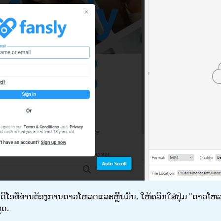
ດີໂອທີ່ທ່ານຕ້ອງການດາວໂຫລດແລະຫຼິ້ນມັນ, ໃຫ້ຄລິກໃສ່ປຸ່ມ "ດາວໂຫລດ" ເ
ຼດ.