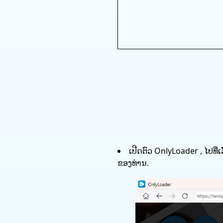
ເປີດຕົວ OnlyLoader , ໄປທີ່
ຂອງທ່ານ.