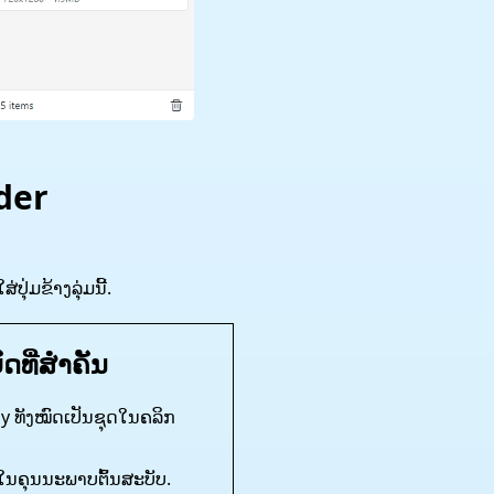
der
່ມຂ້າງລຸ່ມນີ້.
ດທີ່ສໍາຄັນ
y ທັງໝົດເປັນຊຸດໃນຄລິກ
ນຄຸນນະພາບຕົ້ນສະບັບ.