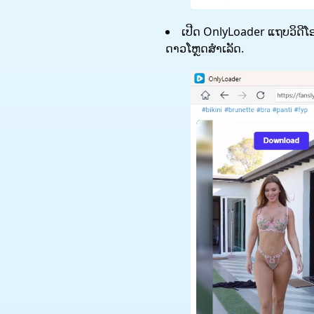
ເປີດ OnlyLoader ແຖບວິດີໂ
ດາວໂຫຼດສໍາເລັດ.