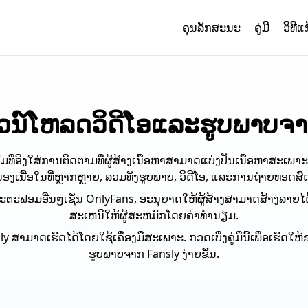
ຄຸນ​ລັກ​ສະ​ນະ
ຄູ່ມື
ວິທີແ
າວ​ນ​໌​ໂຫລດ​ວິ​ດີ​ໂອ​ແລະ​ຮູບ​ພາບ​
ມທີ່ອີງໃສ່ການຕິດຕາມທີ່ຜູ້ສ້າງເນື້ອຫາສາມາດແບ່ງປັນເນື້ອຫາສະເພ
ອງເນື້ອໃນທີ່ຫຼາກຫຼາຍ, ລວມທັງຮູບພາບ, ວິດີໂອ, ແລະການຖ່າຍທອດສົ
ລະຕະຟອມອື່ນໆເຊັ່ນ OnlyFans, ອະນຸຍາດໃຫ້ຜູ້ສ້າງສາມາດສ້າງລາຍ
ສະເຫນີໃຫ້ຜູ້ສະຫມັກໂດຍຄ່າທໍານຽມ.
 ສາມາດເຮັດໄດ້ໂດຍໃຊ້ເຄື່ອງມືສະເພາະ. ກວດເບິ່ງຄູ່ມືນີ້ເພື່ອເຮັດ
ຮູບພາບຈາກ Fansly ງ່າຍຂຶ້ນ.