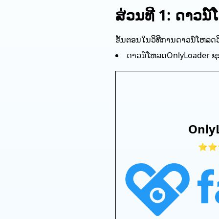
ສ່ວນທີ 1: ດາວນ
ຂັ້ນ​ຕອນ​ໃນ​ວິ​ທີ​ການ​ດາວ​ນ​໌​ໂຫລດ​ວ
ດາວ​ນ​໌​ໂຫລດ​ OnlyLoader 
Only
⭐⭐