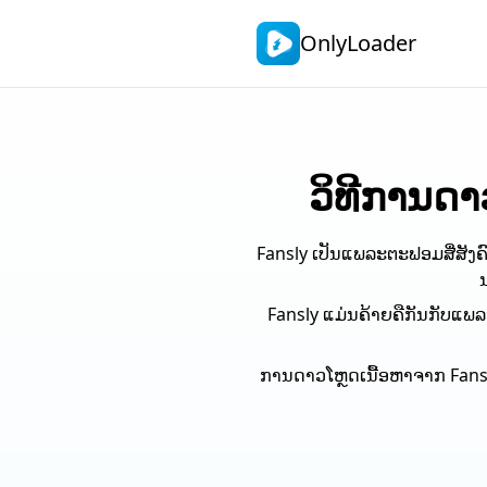
OnlyLoader
ວິ​ທີ​ການ​ດ
Fansly ເປັນແພລະຕະຟອມສື່ສັງຄົ
ນ
Fansly ແມ່ນຄ້າຍຄືກັນກັບແພ
ການດາວໂຫຼດເນື້ອຫາຈາກ Fansly