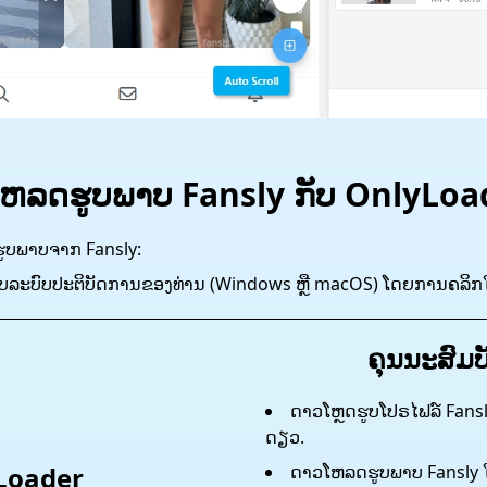
໌ໂຫລດຮູບພາບ Fansly ກັບ OnlyLoa
​ຮູບ​ພາບ​ຈາກ Fansly​:
ບລະບົບປະຕິບັດການຂອງທ່ານ (Windows ຫຼື macOS) ໂດຍການຄລິກໃສ່ປຸ
ຄຸນນະສົມບັ
ດາວໂຫຼດຮູບໂປຣໄຟລ໌ Fansl
ດຽວ.
Loader
ດາວໂຫລດຮູບພາບ Fansly ໃ