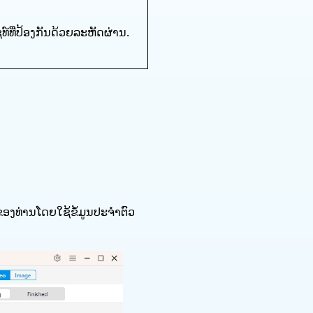
໌ທີ່ປ້ອງກັນດ້ວຍລະຫັດຜ່ານ.
 ຂອງທ່ານໂດຍໃຊ້ຂໍ້ມູນປະຈໍາຕົວ