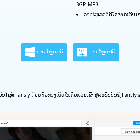
3GP, MP3.
ດາວໂຫລດວິດີໂອຈາກເວັບໄຊທ
ດາວໂຫຼດຟຣີ
ດາວໂຫຼດຟຣີ
ເວັບໄຊທ໌ Fansly ດ້ວຍຕົວທ່ອງເວັບໃນຕົວແລະເຂົ້າສູ່ລະບົບບັນຊີ Fansly