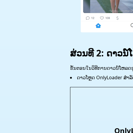
ສ່ວນທີ 2: ດາວນ
ຂັ້ນ​ຕອນ​ໃນ​ວິ​ທີ​ການ​ດາວ​ນ​໌​ໂຫລດ
ດາວໂຫຼດ OnlyLoader ສໍາລັ
Only