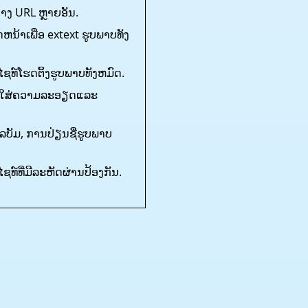
ງ URL ຫຼາຍອັນ.
ຫນ້າເພື່ອ extext ຮູບພາບທັງ
ທ໌ໂຮດຕິ້ງຮູບພາບທັງຫມົດ.
ີງໃສ່ຄວາມລະອຽດແລະ
​ບັມ​, ການ​ປ່ຽນ​ຊື່​ຮູບ​ພາບ​
໌ທີ່ມີລະຫັດຜ່ານປ້ອງກັນ.