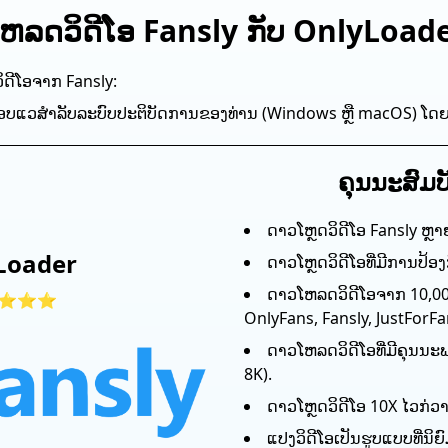
໌ໂຫລດວິດີໂອ Fansly ກັບ OnlyLoad
ິ​ດີ​ໂອ​ຈາກ Fansly​:
ຊອບແວສໍາລັບລະບົບປະຕິບັດການຂອງທ່ານ (Windows ຫຼື macOS) ໂດຍການ
ຄຸນນະສົມບັ
ດາວໂຫຼດວິດີໂອ Fansly ຫຼາ
Loader
ດາວໂຫຼດວິດີໂອທີ່ມີການປ້ອງ
ດາວໂຫລດວິດີໂອຈາກ 10,000
⭐⭐⭐
OnlyFans, Fansly, JustForFa
ດາວໂຫລດວິດີໂອທີ່ມີຄຸນນະພ
8K).
ດາວ​ໂຫຼດ​ວິ​ດີ​ໂອ 10X ໄວ​ກ​່​ວາ
ແປງວິດີໂອເປັນຮູບແບບທີ່ນິ