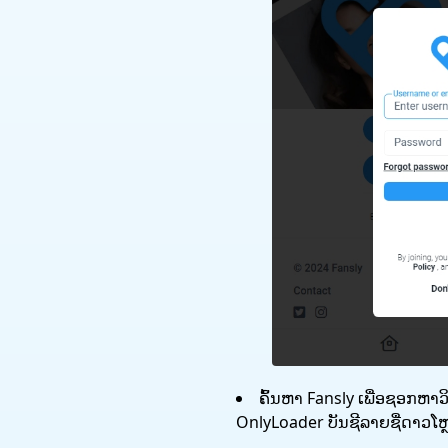
ຄົ້ນຫາ Fansly ເພື່ອຊອກຫາວິ
OnlyLoader ບັນຊີລາຍຊື່ດາວໂຫ