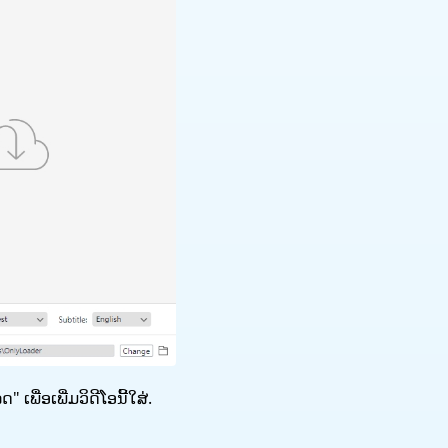
ພື່ອເພີ່ມວິດີໂອນີ້ໃສ່.