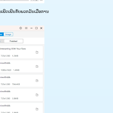
ະເພີດເພີນກັບພວກມັນເມື່ອການ