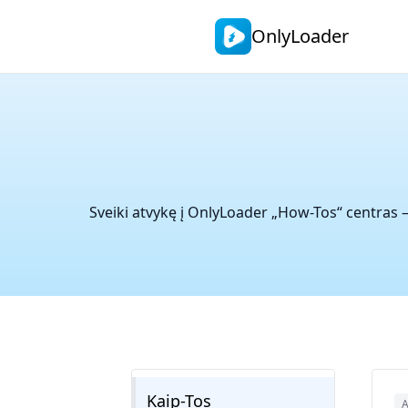
OnlyLoader
Sveiki atvykę į OnlyLoader „How-Tos“ centras – 
Kaip-Tos
A