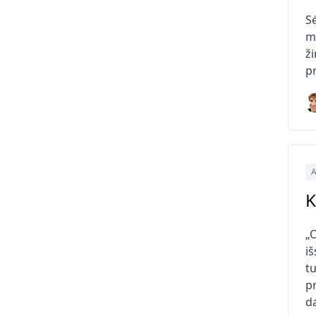
S
m
ži
pr
A
K
„
iš
t
p
da