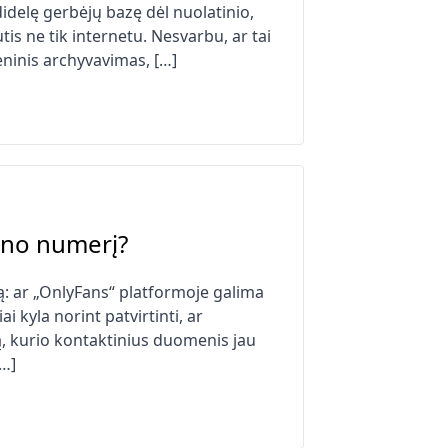
didelę gerbėjų bazę dėl nuolatinio,
s ne tik internetu. Nesvarbu, ar tai
ninis archyvavimas, […]
fono numerį?
: ar „OnlyFans“ platformoje galima
 kyla norint patvirtinti, ar
, kurio kontaktinius duomenis jau
[…]