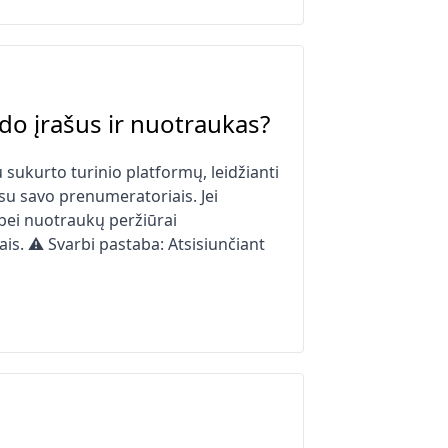
izdo įrašus ir nuotraukas?
sukurto turinio platformų, leidžianti
 su savo prenumeratoriais. Jei
ų bei nuotraukų peržiūrai
is. ⚠️ Svarbi pastaba: Atsisiunčiant