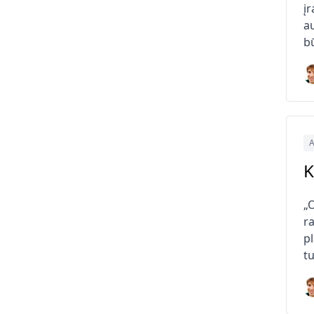
įr
a
b
A
K
„
ra
p
tu