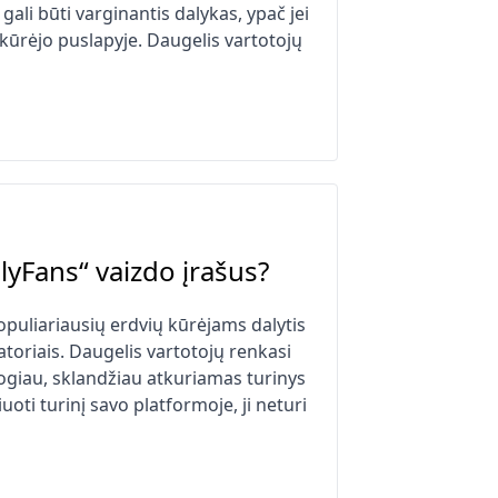
li būti varginantis dalykas, ypač jei
kūrėjo puslapyje. Daugelis vartotojų
lyFans“ vaizdo įrašus?
uliariausių erdvių kūrėjams dalytis
atoriais. Daugelis vartotojų renkasi
atogiau, sklandžiau atkuriamas turinys
uoti turinį savo platformoje, ji neturi