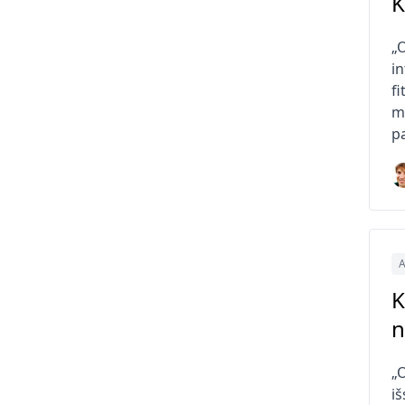
K
„
in
fi
m
pa
A
K
n
„
i