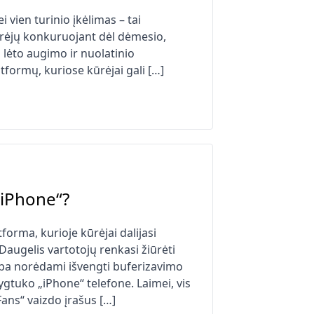
vien turinio įkėlimas – tai
jų konkuruojant dėl ​​dėmesio,
 lėto augimo ir nuolatinio
tformų, kuriose kūrėjai gali […]
 „iPhone“?
orma, kurioje kūrėjai dalijasi
 Daugelis vartotojų renkasi žiūrėti
arba norėdami išvengti buferizavimo
gtuko „iPhone“ telefone. Laimei, vis
Fans“ vaizdo įrašus […]