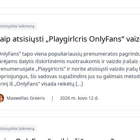
tsisiųskite laikmeną
aip atsisiųsti „Playgirlcris OnlyFans“ va
OnlyFans“ tapo viena populiariausių prenumeratos pagrindu 
rėjams dalytis išskirtinėmis nuotraukomis ir vaizdo įrašais
enumeruojate „Playgirlcris“ ir norite atsisiųsti vaizdo įraš
eprisijungus, šis vadovas supažindins jus su galimais metoda
rinį iš „OnlyFans“ visada reikėtų […]
Maxwellas Greeris
|
2026 m. kovo 12 d.
tsisiųskite laikmeną