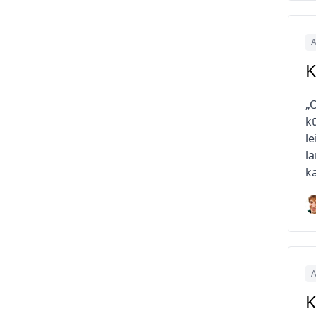
A
K
„
kū
le
la
k
A
K