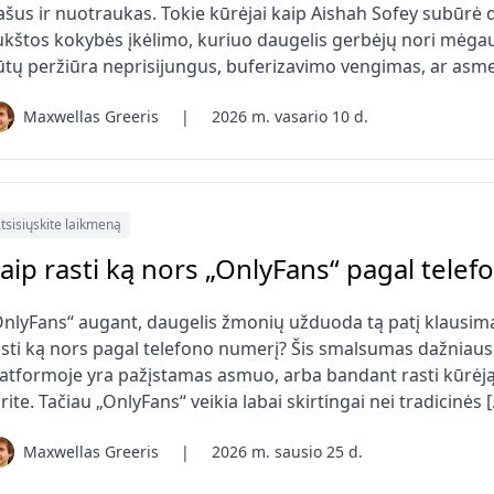
ašus ir nuotraukas. Tokie kūrėjai kaip Aishah Sofey subūrė 
ukštos kokybės įkėlimo, kuriuo daugelis gerbėjų nori mėgauti
ūtų peržiūra neprisijungus, buferizavimo vengimas, ar asme
Maxwellas Greeris
|
2026 m. vasario 10 d.
tsisiųskite laikmeną
aip rasti ką nors „OnlyFans“ pagal tele
OnlyFans“ augant, daugelis žmonių užduoda tą patį klausimą
sti ką nors pagal telefono numerį? Šis smalsumas dažniausiai
latformoje yra pažįstamas asmuo, arba bandant rasti kūrėją
rite. Tačiau „OnlyFans“ veikia labai skirtingai nei tradicinės 
Maxwellas Greeris
|
2026 m. sausio 25 d.