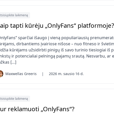
tsisiųskite laikmeną
aip tapti kūrėju „OnlyFans“ platformoje?
OnlyFans“ sparčiai išaugo į vieną populiariausių prenumera
rėjams, dirbantiems įvairiose nišose – nuo ​​fitneso ir švieti
idžia kūrėjams užsidirbti pinigų iš savo turinio tiesiogiai iš
nkstų ir potencialiai pelningą pajamų srautą. Nesvarbu, ar e
ažkas […]
Maxwellas Greeris
|
2026 m. sausio 16 d.
tsisiųskite laikmeną
ur reklamuoti „OnlyFans“?