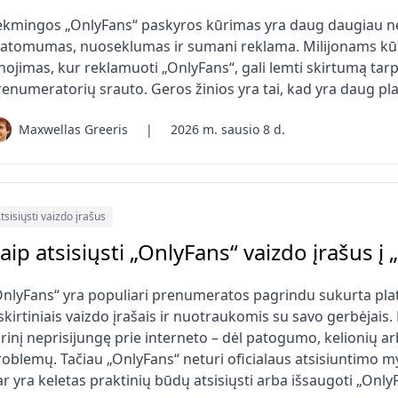
ėkmingos „OnlyFans“ paskyros kūrimas yra daug daugiau nei 
atomumas, nuoseklumas ir sumani reklama. Milijonams kūrė
nojimas, kur reklamuoti „OnlyFans“, gali lemti skirtumą tarp
enumeratorių srauto. Geros žinios yra tai, kad yra daug pla
Maxwellas Greeris
|
2026 m. sausio 8 d.
tsisiųsti vaizdo įrašus
aip atsisiųsti „OnlyFans“ vaizdo įrašus į
OnlyFans“ yra populiari prenumeratos pagrindu sukurta platf
skirtiniais vaizdo įrašais ir nuotraukomis su savo gerbėjais.
urinį neprisijungę prie interneto – dėl patogumo, kelionių 
roblemų. Tačiau „OnlyFans“ neturi oficialaus atsisiuntimo my
r yra keletas praktinių būdų atsisiųsti arba išsaugoti „Only