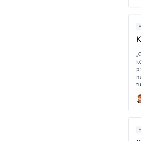
A
K
„
kū
pr
n
tu
A