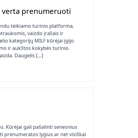
s verta prenumeruoti
indu teikiamo turinio platforma,
traukomis, vaizdo įrašais ir
lio kategorijų MILF kūrėjai įgijo
mo ir aukštos kokybės turinio.
aizda. Daugelis […]
. Kūrėjai gali pašalinti senesnius
ti prenumeratos lygius ar net visiškai