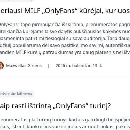
eriausi MILF „OnlyFans“ kūrėjai, kuriuo
OnlyFans“ tapo pirmaujančia išskirtinio, prenumeratos pagr
uteikiančia kūrėjams laisvę dalytis aukščiausios kokybės nuo
asmeninta patirtimi tiesiogiai su savo auditorija. Tarp dauge
idžiulį populiarumą dėl savo pasitikėjimo savimi, autentišku
iandien MILF kūrėjų patrauklumas yra daug platesnis nei išv
Maxwellas Greeris
|
2026 m. balandžio 13 d.
tsisiųskite laikmeną
aip rasti ištrintą „OnlyFans“ turinį?
enumeratos platformų turinys kartais gali dingti be įspėjimo
ašus, ištrinti konkrečius vaizdo įrašus ar nuotraukas, pakeis