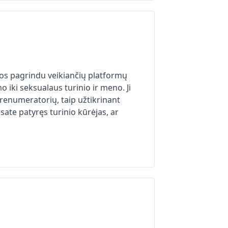
tos pagrindu veikiančių platformų
mo iki seksualaus turinio ir meno. Ji
 prenumeratorių, taip užtikrinant
sate patyręs turinio kūrėjas, ar