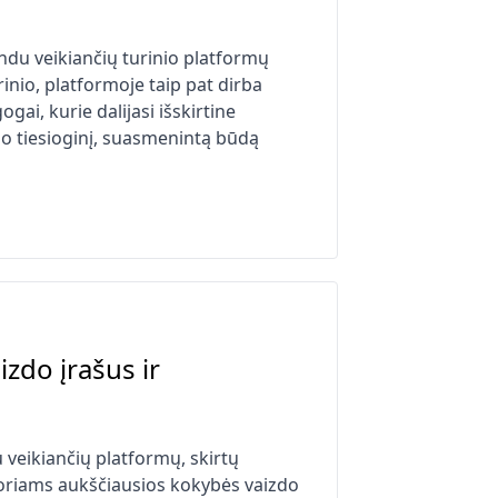
ndu veikiančių turinio platformų
rinio, platformoje taip pat dirba
ai, kurie dalijasi išskirtine
o tiesioginį, suasmenintą būdą
izdo įrašus ir
veikiančių platformų, skirtų
toriams aukščiausios kokybės vaizdo