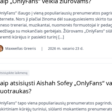
aip „OnlyFans“ veikia žiūrovams?
OnlyFans“ išaugo į vieną populiariausių prenumeratos pagri
ternete. Nors ji plačiai žinoma dėl suaugusiesiems skirto tu
tneso treneriai, muzikantai, nuomonės formuotojai ir pedagog
edžiaga su mokančiais gerbėjais. Žiūrovams „OnlyFans“ siūl
remti kūrėjus ir pasiekti turinį […]
Maxwellas Greeris
|
2026 m. vasario 23 d.
tsisiųskite laikmeną
aip atsisiųsti Aishah Sofey „OnlyFans“ va
uotraukas?
OnlyFans“ tapo viena populiariausių prenumeratos pagrindu 
šskirtiniam kūrėjų turiniui, siūlanti mokantiems prenumera