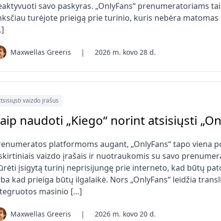
eaktyvuoti savo paskyras. „OnlyFans“ prenumeratoriams tai ga
nksčiau turėjote prieigą prie turinio, kuris nebėra matomas 
…]
Maxwellas Greeris
|
2026 m. kovo 28 d.
tsisiųsti vaizdo įrašus
aip naudoti „Kiego“ norint atsisiųsti „On
renumeratos platformoms augant, „OnlyFans“ tapo viena pop
skirtiniais vaizdo įrašais ir nuotraukomis su savo prenumer
ūrėti įsigytą turinį neprisijungę prie interneto, kad būtų p
ba kad prieiga būtų ilgalaikė. Nors „OnlyFans“ leidžia transli
ntegruotos masinio […]
Maxwellas Greeris
|
2026 m. kovo 20 d.