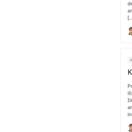
d
a
[
A
K
P
iš
ži
ar
i