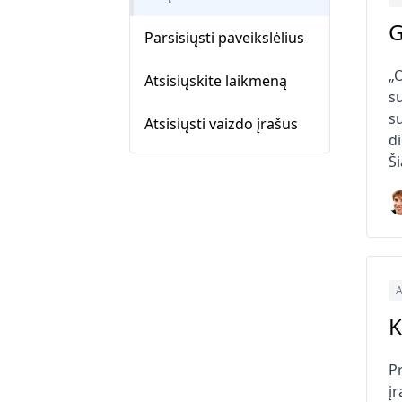
G
Parsisiųsti paveikslėlius
„
Atsisiųskite laikmeną
s
su
Atsisiųsti vaizdo įrašus
d
Š
A
K
Pr
įr