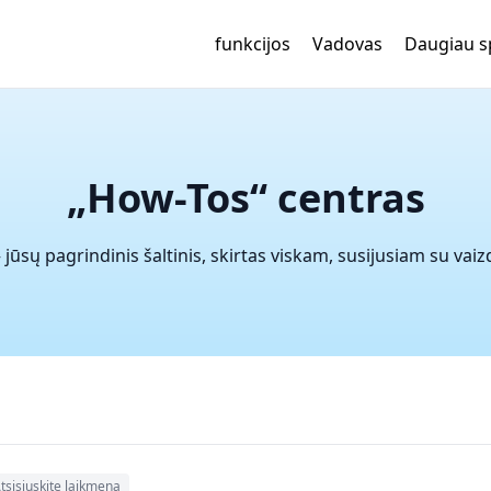
funkcijos
Vadovas
Daugiau 
„How-Tos“ centras
jūsų pagrindinis šaltinis, skirtas viskam, susijusiam su vaiz
tsisiųskite laikmeną