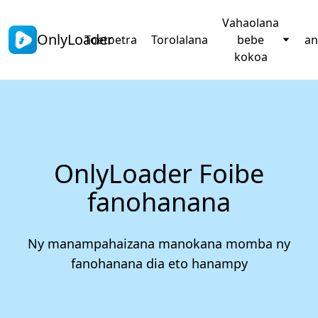
Vahaolana
OnlyLoader
Toetoetra
Torolalana
bebe
an
kokoa
OnlyLoader Foibe
fanohanana
Ny manampahaizana manokana momba ny
fanohanana dia eto hanampy