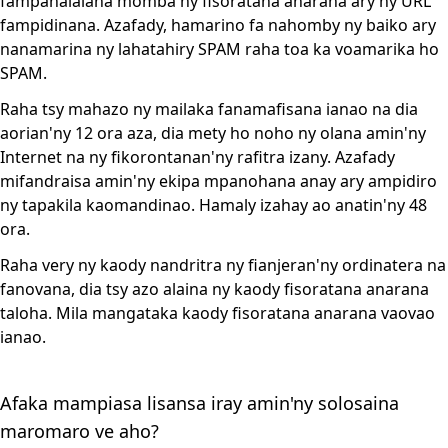
fampahalalana momba ny fisoratana anarana ary ny URL
fampidinana. Azafady, hamarino fa nahomby ny baiko ary
nanamarina ny lahatahiry SPAM raha toa ka voamarika ho
SPAM.
Raha tsy mahazo ny mailaka fanamafisana ianao na dia
aorian'ny 12 ora aza, dia mety ho noho ny olana amin'ny
Internet na ny fikorontanan'ny rafitra izany. Azafady
mifandraisa amin'ny ekipa mpanohana anay ary ampidiro
ny tapakila kaomandinao. Hamaly izahay ao anatin'ny 48
ora.
Raha very ny kaody nandritra ny fianjeran'ny ordinatera na
fanovana, dia tsy azo alaina ny kaody fisoratana anarana
taloha. Mila mangataka kaody fisoratana anarana vaovao
ianao.
Afaka mampiasa lisansa iray amin'ny solosaina
maromaro ve aho?