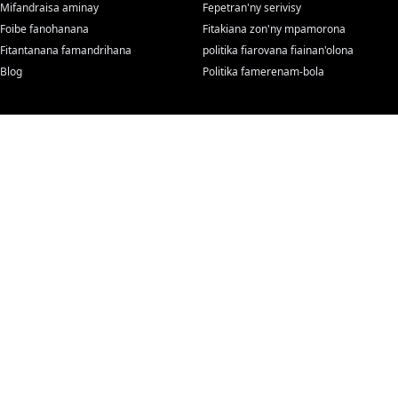
Mifandraisa aminay
Fepetran'ny serivisy
Foibe fanohanana
Fitakiana zon'ny mpamorona
Fitantanana famandrihana
politika fiarovana fiainan'olona
Blog
Politika famerenam-bola