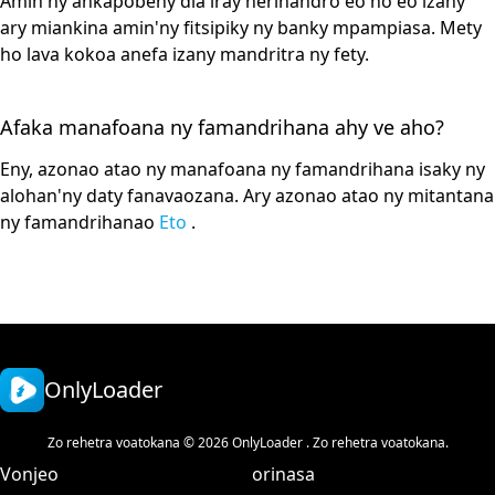
Amin'ny ankapobeny dia iray herinandro eo ho eo izany
ary miankina amin'ny fitsipiky ny banky mpampiasa. Mety
ho lava kokoa anefa izany mandritra ny fety.
Afaka manafoana ny famandrihana ahy ve aho?
Eny, azonao atao ny manafoana ny famandrihana isaky ny
alohan'ny daty fanavaozana. Ary azonao atao ny mitantana
ny famandrihanao
Eto
.
OnlyLoader
Zo rehetra voatokana © 2026 OnlyLoader . Zo rehetra voatokana.
Vonjeo
orinasa