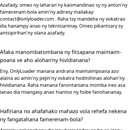
Azafady, omeo ny laharan'ny kaomandinao sy ny anton'ny
famerenam-bola amin'ny adiresy mailakay:
contact@onlyloader.com
. Raha tsy mandeha ny vokatrao
dia hanampy anao ny teknisianinay. Omeo pikantsary sy
antsipirihan'ny olana azafady.
Afaka manombatombana ny fitsapana maimaim-
poana ve aho alohan'ny hividianana?
Eny, OnlyLoader manana andrana maimaimpoana azo
alaina ao amin'ny pejin'ny vokatra hodinihinao alohan'ny
hividianana. Raha manana fanontaniana momba ireo asa
ianao dia miangavy anao hiantso ny foibe fanohananay.
Hafiriana no ahafahako mahazo vola rehefa nekena
ny fangatahana famerenam-bola?