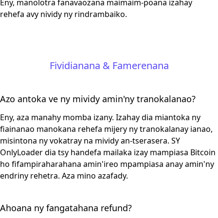
Eny, manolotra fanavaozana maimaim-poana izahay
rehefa avy nividy ny rindrambaiko.
Fividianana & Famerenana
Azo antoka ve ny mividy amin'ny tranokalanao?
Eny, aza manahy momba izany. Izahay dia miantoka ny
fiainanao manokana rehefa mijery ny tranokalanay ianao,
misintona ny vokatray na mividy an-tserasera. SY
OnlyLoader dia tsy handefa mailaka izay mampiasa Bitcoin
ho fifampiraharahana amin'ireo mpampiasa anay amin'ny
endriny rehetra. Aza mino azafady.
Ahoana ny fangatahana refund?