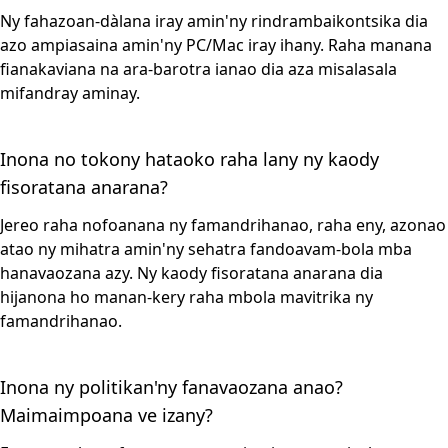
Ny fahazoan-dàlana iray amin'ny rindrambaikontsika dia
azo ampiasaina amin'ny PC/Mac iray ihany. Raha manana
fianakaviana na ara-barotra ianao dia aza misalasala
mifandray aminay.
Inona no tokony hataoko raha lany ny kaody
fisoratana anarana?
Jereo raha nofoanana ny famandrihanao, raha eny, azonao
atao ny mihatra amin'ny sehatra fandoavam-bola mba
hanavaozana azy. Ny kaody fisoratana anarana dia
hijanona ho manan-kery raha mbola mavitrika ny
famandrihanao.
Inona ny politikan'ny fanavaozana anao?
Maimaimpoana ve izany?