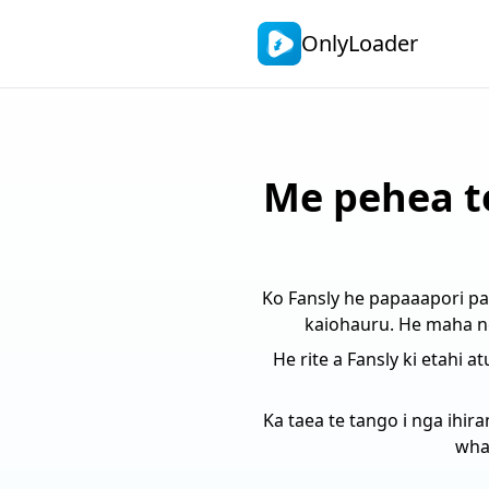
OnlyLoader
Me pehea te
Ko Fansly he papaaapori pa
kaiohauru. He maha ng
He rite a Fansly ki etahi 
Ka taea te tango i nga ihir
whak