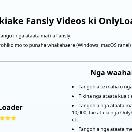
kiake Fansly Videos ki OnlyLo
tango i nga ataata mai i a Fansly:
orohiko mo to punaha whakahaere (Windows, macOS ranei) 
Nga waaha
Tangohia te maha o nga 
Tikina nga ataata kua t
Loader
Tangohia nga ataata ma
10,000, tae atu ki nga Only
⭐⭐⭐
etc.
Tangohia nga ataata me 