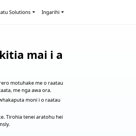
 atu Solutions
Ingarihi
itia mai i a
korero motuhake me o raatau
taata, me nga awa ora.
e whakaputa moni i o raatau
e. Tirohia tenei aratohu hei
nsly.