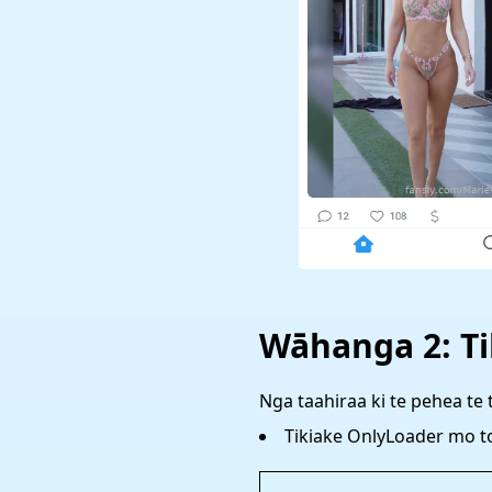
Wāhanga 2: Ti
Nga taahiraa ki te pehea te t
Tikiake OnlyLoader mo t