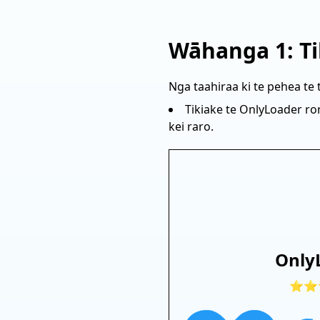
Wāhanga 1: Ti
Nga taahiraa ki te pehea te 
Tikiake te OnlyLoader r
kei raro.
Only
⭐⭐