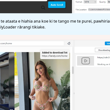
 i te ataata e hiahia ana koe ki te tango me te purei, pawhiri
OnlyLoader rārangi tikiake.