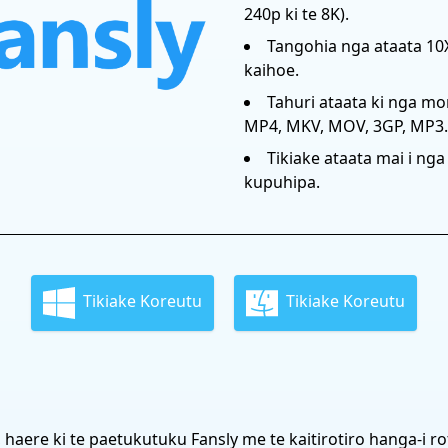
240p ki te 8K).
Tangohia nga ataata 10X 
kaihoe.
Tahuri ataata ki nga mo
MP4, MKV, MOV, 3GP, MP3.
Tikiake ataata mai i ng
kupuhipa.
Tikiake Koreutu
Tikiake Koreutu
aere ki te paetukutuku Fansly me te kaitirotiro hanga-i rot