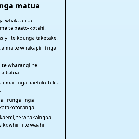
nga matua
nga whakaahua
ma te paato-kotahi.
sly i te kounga taketake.
 ma te whakapiri i nga
i te wharangi hei
a katoa.
a mai i nga paetukutuku
.
 i runga i nga
atakotoranga.
ukaemi, te whakaingoa
 kowhiri i te waahi