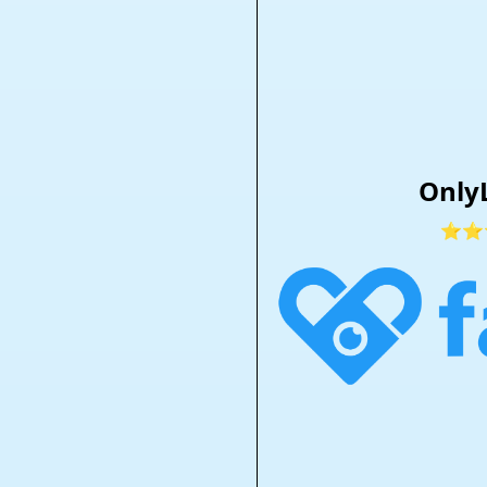
Only
⭐⭐