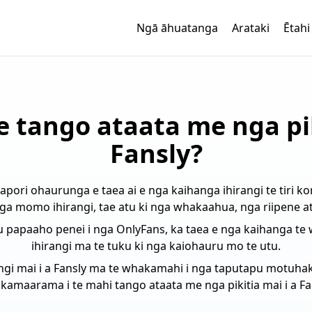
Ngā āhuatanga
Arataki
Ētahi
 tango ataata me nga pik
Fansly?
apori ohaurunga e taea ai e nga kaihanga ihirangi te tiri 
a momo ihirangi, tae atu ki nga whakaahua, nga riipene a
atu papaaho penei i nga OnlyFans, ka taea e nga kaihanga t
ihirangi ma te tuku ki nga kaiohauru mo te utu.
angi mai i a Fansly ma te whakamahi i nga taputapu motuhak
amaarama i te mahi tango ataata me nga pikitia mai i a Fa