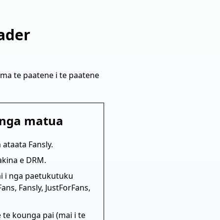
ader
ma te paatene i te paatene
nga matua
ataata Fansly.
iakina e DRM.
i i nga paetukutuku
Fans, Fansly, JustForFans,
te kounga pai (mai i te