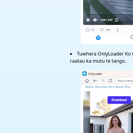
Tuwhera OnlyLoader Ko te
raatau ka mutu te tango.