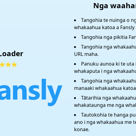
Nga waaha
Tangohia te nuinga o 
whakaahua katoa a Fansly 
Tangohia nga pikitia Fan
Tangohia nga whakaahua
Loader
URL maha.
Panuku aunoa ki te uta 
⭐⭐⭐
whakaputa i nga whakaahu
Tangohia nga whakaahu
manaaki whakaahua katoa
Tātarihia nga whakaahua
whakataunga me nga whak
Tautokohia te hanga p
ano i nga whakaahua me te
konae.