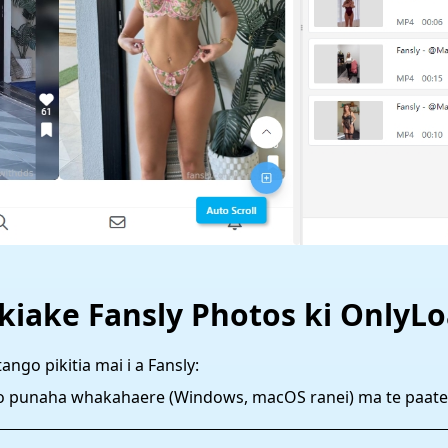
kiake Fansly Photos ki OnlyL
ango pikitia mai i a Fansly:
o punaha whakahaere (Windows, macOS ranei) ma te paatene