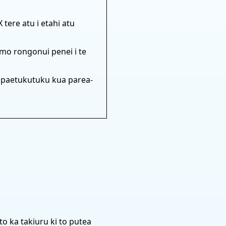
tere atu i etahi atu
mo rongonui penei i te
a paetukutuku kua parea-
o ka takiuru ki to putea