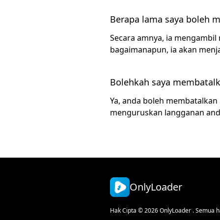
Berapa lama saya boleh m
Secara amnya, ia mengambil 
bagaimanapun, ia akan menjad
Bolehkah saya membatalk
Ya, anda boleh membatalkan 
menguruskan langganan an
OnlyLoader
Hak Cipta © 2026 OnlyLoader . Semua ha