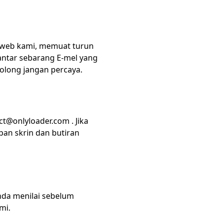
an web kami, memuat turun
ntar sebarang E-mel yang
olong jangan percaya.
ct@onlyloader.com
. Jika
pan skrin dan butiran
da menilai sebelum
mi.