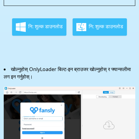
नि: शुल्क डाउनलोड
नि: शुल्क डाउनलोड
खोल्नुहोस् OnlyLoader बिल्ट-इन ब्राउजर खोल्नुहोस् र फ्यान्सलीमा
लग इन गर्नुहोस्।