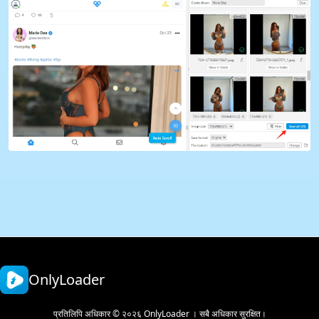
OnlyLoader
प्रतिलिपि अधिकार © २०२६ OnlyLoader । सबै अधिकार सुरक्षित।