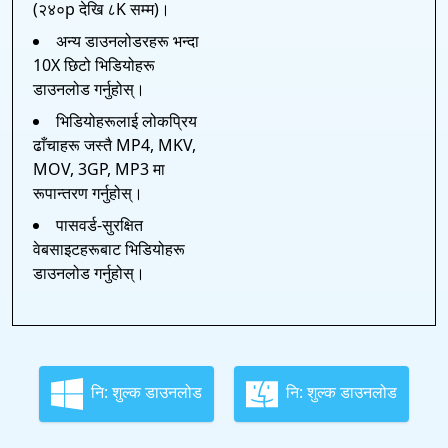
(२४०p देखि ८K सम्म)।
अन्य डाउनलोडरहरू भन्दा
10X छिटो भिडियोहरू
डाउनलोड गर्नुहोस्।
भिडियोहरूलाई लोकप्रिय
ढाँचाहरू जस्तै MP4, MKV,
MOV, 3GP, MP3 मा
रूपान्तरण गर्नुहोस्।
पासवर्ड-सुरक्षित
वेबसाइटहरूबाट भिडियोहरू
डाउनलोड गर्नुहोस्।
नि: शुल्क डाउनलोड
नि: शुल्क डाउनलोड