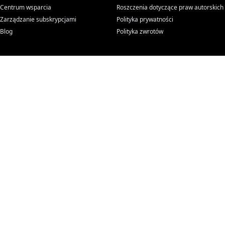
Centrum wsparcia
Roszczenia dotyczące praw autorskich
Zarządzanie subskrypcjami
Polityka prywatności
Blog
Polityka zwrotów