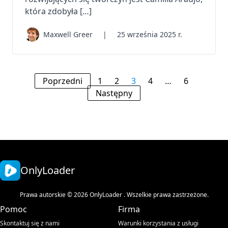
która zdobyła […]
Maxwell Greer
|
25 września 2025 r.
Poprzedni
1
2
3
4
…
6
Następny
OnlyLoader
Prawa autorskie © 2026 OnlyLoader . Wszelkie prawa zastrzeżone.
Pomoc
Firma
Skontaktuj się z nami
Warunki korzystania z usługi