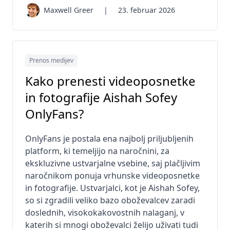
Maxwell Greer
|
23. februar 2026
Prenos medijev
Kako prenesti videoposnetke
in fotografije Aishah Sofey
OnlyFans?
OnlyFans je postala ena najbolj priljubljenih
platform, ki temeljijo na naročnini, za
ekskluzivne ustvarjalne vsebine, saj plačljivim
naročnikom ponuja vrhunske videoposnetke
in fotografije. Ustvarjalci, kot je Aishah Sofey,
so si zgradili veliko bazo oboževalcev zaradi
doslednih, visokokakovostnih nalaganj, v
katerih si mnogi oboževalci želijo uživati ​​tudi