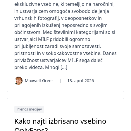
ekskluzivne vsebine, ki temeljijo na naročnini,
in ustvarjalcem omogoča svobodo deljenja
vrhunskih fotografij, videoposnetkov in
prilagojenih izkušenj neposredno s svojim
občinstvom. Med številnimi kategorijami so si
ustvarjalci MILF pridobili ogromno
priljubljenost zaradi svoje samozavesti,
pristnosti in visokokakovostne vsebine. Danes
privlačnost ustvarjalcev MILF sega daleč
preko videza. Mnogi […]
Maxwell Greer
|
13. april 2026
Prenos medijev
Kako najti izbrisano vsebino
OnlyFans?