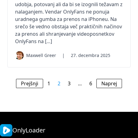
udobja, potovanj ali da bi se izognili težavam z
nalaganjem. Vendar OnlyFans ne ponuja
uradnega gumba za prenos na iPhoneu. Na
srečo še vedno obstaja več praktičnih načinov
za prenos ali shranjevanje videoposnetkov
OnlyFans na […]
Maxwell Greer
|
27. decembra 2025
Prejšnji
1
2
3
…
6
Naprej
OnlyLoader