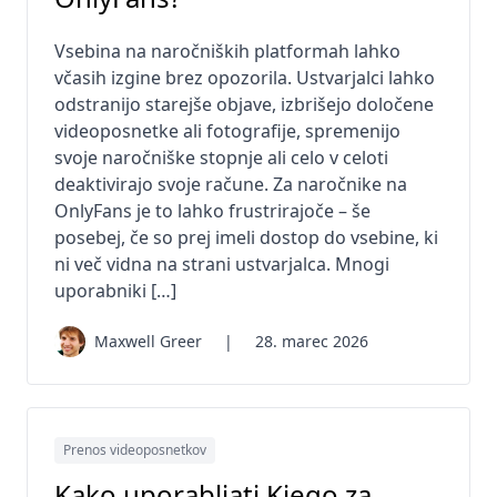
Vsebina na naročniških platformah lahko
včasih izgine brez opozorila. Ustvarjalci lahko
odstranijo starejše objave, izbrišejo določene
videoposnetke ali fotografije, spremenijo
svoje naročniške stopnje ali celo v celoti
deaktivirajo svoje račune. Za naročnike na
OnlyFans je to lahko frustrirajoče – še
posebej, če so prej imeli dostop do vsebine, ki
ni več vidna na strani ustvarjalca. Mnogi
uporabniki […]
Maxwell Greer
|
28. marec 2026
Prenos videoposnetkov
Kako uporabljati Kiego za