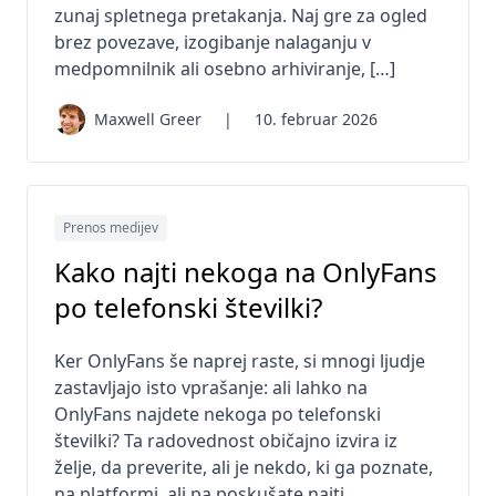
zunaj spletnega pretakanja. Naj gre za ogled
brez povezave, izogibanje nalaganju v
medpomnilnik ali osebno arhiviranje, […]
Maxwell Greer
|
10. februar 2026
Prenos medijev
Kako najti nekoga na OnlyFans
po telefonski številki?
Ker OnlyFans še naprej raste, si mnogi ljudje
zastavljajo isto vprašanje: ali lahko na
OnlyFans najdete nekoga po telefonski
številki? Ta radovednost običajno izvira iz
želje, da preverite, ali je nekdo, ki ga poznate,
na platformi, ali pa poskušate najti