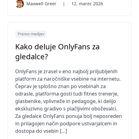
Maxwell Greer
|
12. marec 2026
Prenos medijev
Kako deluje OnlyFans za
gledalce?
OnlyFans je zrasel v eno najbolj priljubljenih
platform za naročniške vsebine na internetu.
Čeprav je splošno znan po vsebinah za
odrasle, platforma gosti tudi fitnes trenerje,
glasbenike, vplivneže in pedagoge, ki delijo
ekskluzivno gradivo s plačljivimi oboževalci.
Za gledalce OnlyFans ponuja bolj neposreden
in prilagojen način podpore ustvarjalcem in
dostopa do vsebin […]