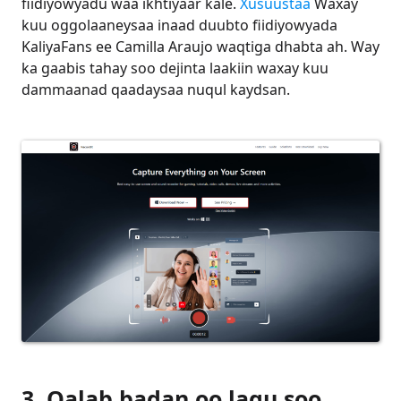
fiidiyowyadu waa ikhtiyaar kale.
Xusuustaa
Waxay
kuu oggolaaneysaa inaad duubto fiidiyowyada
KaliyaFans ee Camilla Araujo waqtiga dhabta ah. Way
ka gaabis tahay soo dejinta laakiin waxay kuu
dammaanad qaadaysaa nuqul kaydsan.
3. Qalab badan oo lagu soo