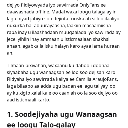
dejiyo fiidiyowyada iyo sawirrada OnlyFans ee
daawashada offline. Madal waxa loogu talagalay in
lagu niyad jabiyo soo dejinta tooska ah si loo ilaaliyo
nuxurka hal-abuurayaasha, laakiin macaamiisha
raba inay u ilaashadaan muuqaalada iyo sawirada ay
jecel yihiin inay ammaan u isticmaalaan shakhsi
ahaan, agabka la isku halayn karo ayaa lama huraan
ah.
Tilmaan-bixiyahan, waxaanu ku dabooli doonaa
siyaabaha ugu wanaagsan ee loo soo dejisan karo
Fiidyaha iyo sawirrada kaliya ee Camilla AraujoFans,
laga bilaabo aaladda ugu badan ee lagu taliyay, oo
ay ku xigto xalal kale oo caan ah oo la soo dejiyo oo
aad isticmaali karto.
1. Soodejiyaha ugu Wanaagsan
ee loogu Talo-galay