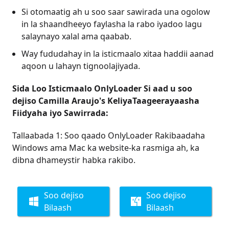
Si otomaatig ah u soo saar sawirada una ogolow
in la shaandheeyo faylasha la rabo iyadoo lagu
salaynayo xalal ama qaabab.
Way fududahay in la isticmaalo xitaa haddii aanad
aqoon u lahayn tignoolajiyada.
Sida Loo Isticmaalo OnlyLoader Si aad u soo
dejiso Camilla Araujo's KeliyaTaageerayaasha
Fiidyaha iyo Sawirrada:
Tallaabada 1: Soo qaado OnlyLoader Rakibaadaha
Windows ama Mac ka website-ka rasmiga ah, ka
dibna dhameystir habka rakibo.
Soo dejiso
Soo dejiso
Bilaash
Bilaash