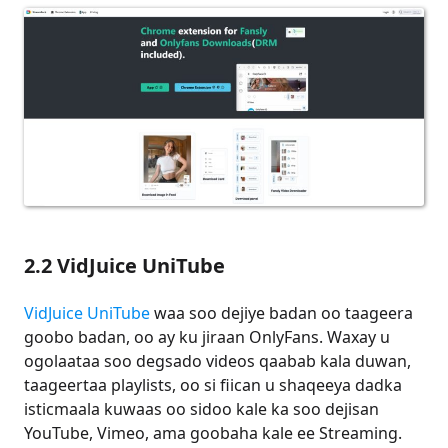
2.2 VidJuice UniTube
VidJuice UniTube
waa soo dejiye badan oo taageera
goobo badan, oo ay ku jiraan OnlyFans. Waxay u
ogolaataa soo degsado videos qaabab kala duwan,
taageertaa playlists, oo si fiican u shaqeeya dadka
isticmaala kuwaas oo sidoo kale ka soo dejisan
YouTube, Vimeo, ama goobaha kale ee Streaming.