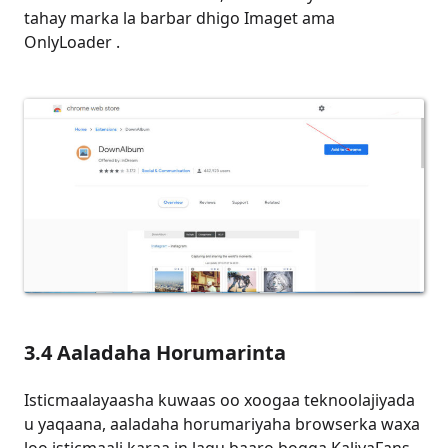
tahay marka la barbar dhigo Imaget ama
OnlyLoader .
3.4 Aaladaha Horumarinta
Isticmaalayaasha kuwaas oo xoogaa teknoolajiyada
u yaqaana, aaladaha horumariyaha browserka waxa
loo isticmaali karaa in lagu baaro bogga KaliyaFans