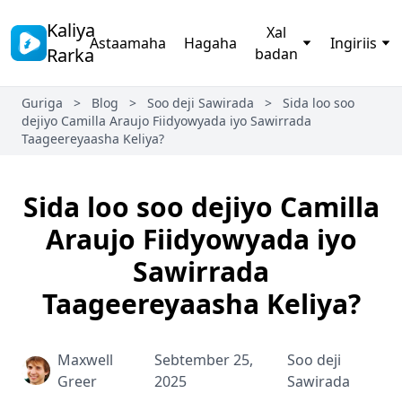
Kaliya
Xal
Astaamaha
Hagaha
Ingiriis
Rarka
badan
Guriga
>
Blog
>
Soo deji Sawirada
>
Sida loo soo
dejiyo Camilla Araujo Fiidyowyada iyo Sawirrada
Taageereyaasha Keliya?
Sida loo soo dejiyo Camilla
Araujo Fiidyowyada iyo
Sawirrada
Taageereyaasha Keliya?
Maxwell
Sebtember 25,
Soo deji
Greer
2025
Sawirada