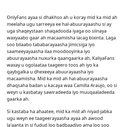
OnlyFans ayaa si dhakhso ah u koray mid ka mid ah
meelaha ugu sarreeya ee hal-abuurayaashu si ay
uga shaqeystaan ​​shaqadooda iyaga oo siinaya
waxyaabo gaar ah macaamiisha lacag bixinta. Laga
soo bilaabo tababarayaasha jimicsiga iyo
saameeyayaasha ilaa moodooyinka iyo
abuurayaasha nuxurka qaangaarka ah, KaliyaFans
waxay u ogolaataa taageero toos ah iyo ka
qaybgalka u dhexeeya abuurayaasha iyo
macaamiisha. Mid ka mid ah hal-abuurayaasha
dhaqsaha badan u kacaya waa Camilla Araujo, oo si
weyn u kasbatay sawiradeeda iyo muuqaaladeeda
gaarka ah.
Si kastaba ha ahaatee, mid ka mid ah niyad-jabka
ugu weyn ee taageerayaasha ayaa ah awood
la'aanta in si fudud loo badbaadiyo ama loo soo