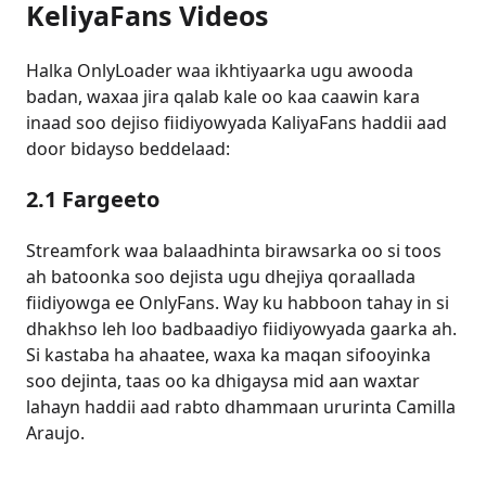
KeliyaFans Videos
Halka OnlyLoader waa ikhtiyaarka ugu awooda
badan, waxaa jira qalab kale oo kaa caawin kara
inaad soo dejiso fiidiyowyada KaliyaFans haddii aad
door bidayso beddelaad:
2.1 Fargeeto
Streamfork waa balaadhinta birawsarka oo si toos
ah batoonka soo dejista ugu dhejiya qoraallada
fiidiyowga ee OnlyFans. Way ku habboon tahay in si
dhakhso leh loo badbaadiyo fiidiyowyada gaarka ah.
Si kastaba ha ahaatee, waxa ka maqan sifooyinka
soo dejinta, taas oo ka dhigaysa mid aan waxtar
lahayn haddii aad rabto dhammaan ururinta Camilla
Araujo.