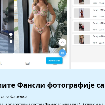
мите Фансли фотографије са
ка са Фансли-а:
ваш оперативни систем (Виндовс или мацОС) кликом на 