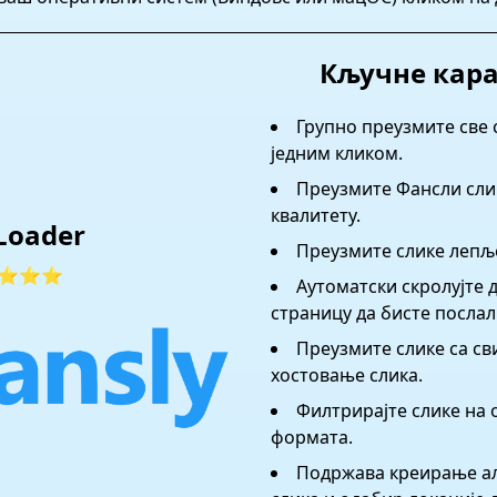
Кључне кар
Групно преузмите све
једним кликом.
Преузмите Фансли сли
квалитету.
Loader
Преузмите слике лепљ
⭐⭐⭐
Аутоматски скролујте 
страницу да бисте послали
Преузмите слике са сви
хостовање слика.
Филтрирајте слике на 
формата.
Подржава креирање а