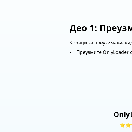
Део 1: Преуз
Кораци за преузимање вид
Преузмите OnlyLoader с
Only
⭐⭐