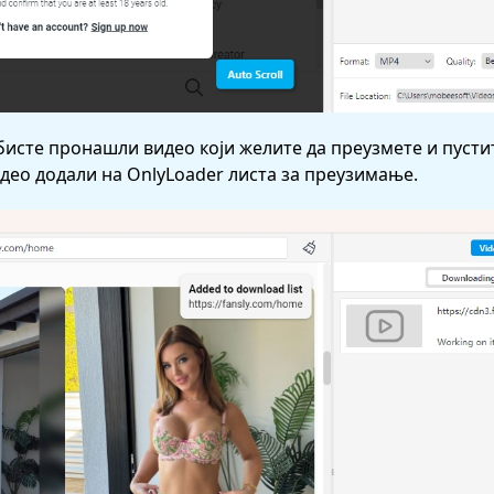
бисте пронашли видео који желите да преузмете и пустит
идео додали на OnlyLoader листа за преузимање.