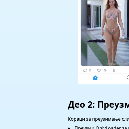
Део 2: Преуз
Кораци за преузимање сли
Преузми OnlyLoader за 