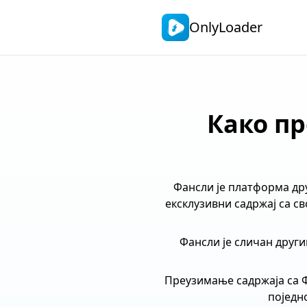
OnlyLoader
Како пр
Фансли је платформа дру
ексклузивни садржај са с
Фансли је сличан друг
Преузимање садржаја са Ф
поједн