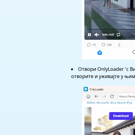
Отвори OnlyLoader 'с 
отворите и уживајте у њи