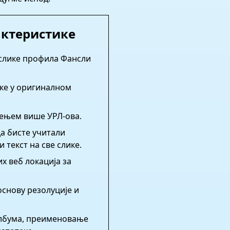
актеристике
 слике профила Фансли
ке у оригиналном
ењем више УРЛ-ова.
да бисте учитали
 текст на све слике.
х веб локација за
основу резолуције и
лбума, преименовање