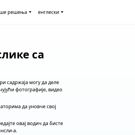
ше решења
енглески
слике са
ри садржаја могу да деле
чујући фотографије, видео
аторима да уновче свој
дајте овај водич да бисте
нсли-а.