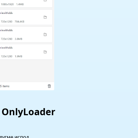
 OnlyLoader
дугме испод.