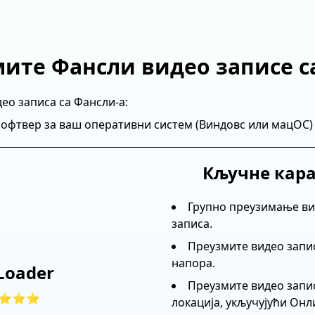
мите Фансли видео записе с
ео записа са Фансли-а:
офтвер за ваш оперативни систем (Виндовс или мацОС) 
Кључне кар
Групно преузимање в
записа.
Преузмите видео запи
напора.
Loader
Преузмите видео запис
⭐⭐⭐
локација, укључујући Онл