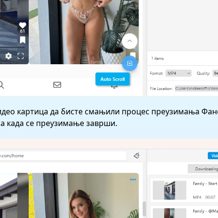
Видео картица да бисте смањили процес преузимања Фан
ма када се преузимање заврши.