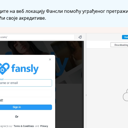
дите на веб локацију Фансли помоћу уграђеног претражи
ћи своје акредитиве.