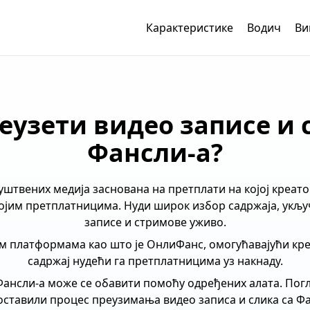
Карактеристике
Водич
Ви
еузети видео записе и 
Фансли-а?
штвених медија заснована на претплати на којој креато
војим претплатницима. Нуди широк избор садржаја, укљу
записе и стримове уживо.
им платформама као што је ОнлиФанс, омогућавајући кре
садржај нудећи га претплатницима уз накнаду.
ансли-а може се обавити помоћу одређених алата. Погле
оставили процес преузимања видео записа и слика са Фа