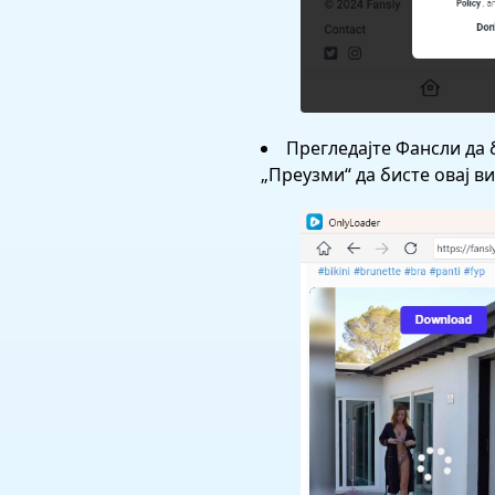
Прегледајте Фансли да 
„Преузми“ да бисте овај в