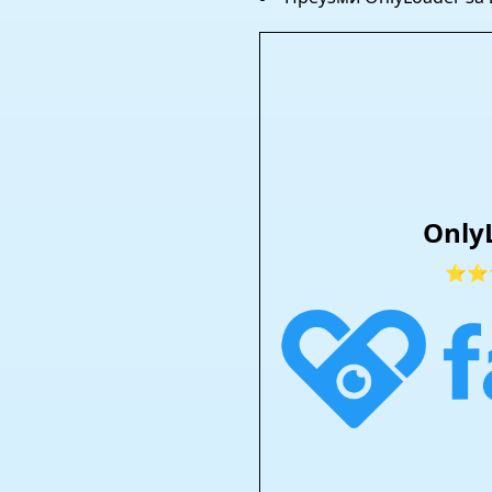
Only
⭐⭐