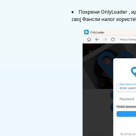
Покрени OnlyLoader , и
свој Фансли налог користе