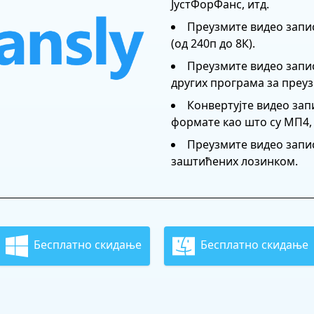
ЈустФорФанс, итд.
Преузмите видео запи
(од 240п до 8К).
Преузмите видео запис
других програма за преу
Конвертујте видео зап
формате као што су МП4,
Преузмите видео запис
заштићених лозинком.
Бесплатно скидање
Бесплатно скидање