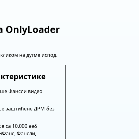
а OnlyLoader
кликом на дугме испод.
актеристике
ише Фансли видео
се заштићене ДРМ без
е са 10.000 веб
иФанс, Фансли,