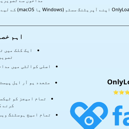
مداحوں سے تصویریں
ڈاؤن لوڈ کریں۔ lyLoader
اہم خص
ایک کلک میں ت
تصویر
اصلی کوالٹی میں مداح
OnlyL
متعدد یو آر ایل پیسٹ 
⭐⭐
تمام امیجز کو ٹیکسٹ
کرنے ک
تمام امیج ہوسٹنگ ویب