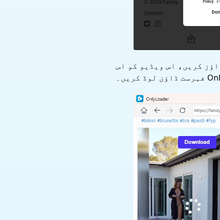
 لوڈ اور چلانا چاہتے ہیں اسے تلاش کرنے کے لیے Fansly کو براؤز کریں، اس ویڈیو کو اس