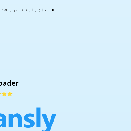
oader
⭐⭐⭐