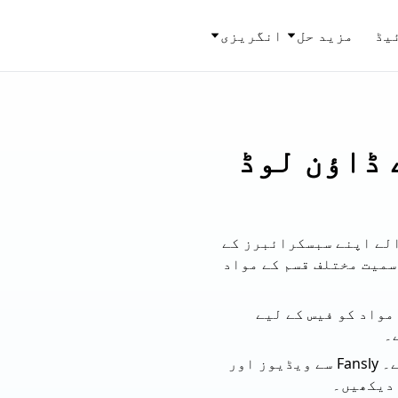
یڈ
مزید حل
انگریزی
 ڈاؤن لوڈ
والے اپنے سبسکرائبرز کے
سمیت مختلف قسم کے مواد
اروں کو اپنے مواد کو فیس کے لیے
۔
Fansly سے مواد ڈاؤن لوڈ کرنا مخصوص ٹولز کا استعمال کرتے ہوئے کیا جا سکتا ہے۔ Fansly سے ویڈیوز اور
 دیکھیں۔