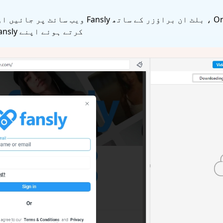
لانچ کریں۔ OnlyLoader ، بلٹ ان براؤزر کے سات
کرتے ہوئے اپنے Fansly اکاؤنٹ میں لاگ ان کریں۔