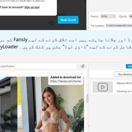
جس ویڈیو کو آپ ڈاؤن
رنے کے لیے "ڈاؤن لوڈ" بٹن پر کلک کریں۔ OnlyLoader فہرست ڈاؤن لوڈ کریں۔