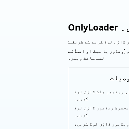
 ڈاؤن لوڈ کرنے کے طریقے:
ٹنگ سسٹم (ونڈوز یا میک او ایس) کے
لیے سافٹ ویئر۔
وصیات
ی ویڈیوز بلک ڈاؤن لوڈ
کریں۔
 سے DRM سے محفوظ ویڈیوز ڈاؤن لوڈ
کریں۔
 سے ویڈیوز ڈاؤن لوڈ کریں،