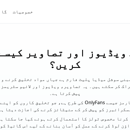
خصوصیات
گائ
ویڈیوز اور تصاویر کیسے
کریں؟
 پر مبنی سوشل میڈیا پلیٹ فارم ہے جہاں مواد تخلیق کرنے 
اک کر سکتے ہیں۔ یہ تصاویر، ویڈیوز اور لائیو سٹریمز 
پیش کرتا ہے۔
Fansly دوسرے پلیٹ فارمز جیسے OnlyFans کی طرح ہے، جو تخلیق ک
سکرائبرز کو پیش کر کے منیٹائز کرنے کی اجازت دیتا ہے
ؤن لوڈ کرنے کے عمل کو آسان بنانے کے لیے اس گائیڈ کو