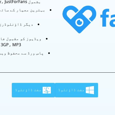
بشمول OnlyFans، Fansly، JustForFans وغیرہ۔
بہترین معیار کے ساتھ
و
MOV، 3GP، MP3 میں ت
پاس ورڈ سے محفوظ ویب
مفت ڈاؤنلوڈ
مفت ڈاؤنلوڈ