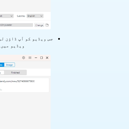
ویڈیو میں شامل ک