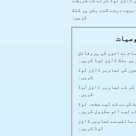
 ڈاؤن لوڈ کرنے کے طریقے:
On اپنے آپریٹنگ سسٹم (Windows یا macOS) کے لیے نیچے دیئے گئے بٹن پر کلک
کریں۔
وصیات
مام مداحوں کی پروفائل
یں بلک ڈاؤن لوڈ کریں۔
وں کی تصاویر ڈاؤن لوڈ
کریں۔
کر کے تصاویر ڈاؤن لوڈ
کریں۔
 کرنے کے لیے صفحہ لوڈ
ے لیے آٹو سکرول کریں۔
 سائٹس سے تصاویر ڈاؤن
لوڈ کریں۔