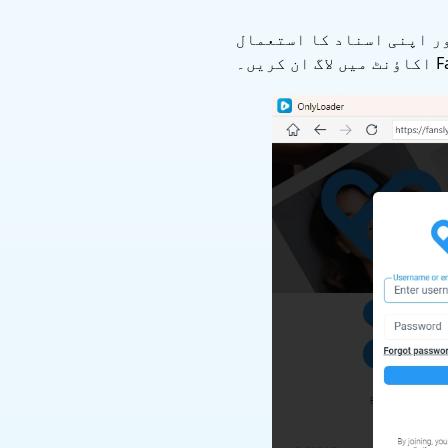
ھ Fansly ویب سائٹ پر جائیں اور اپنی اسناد کا استعمال