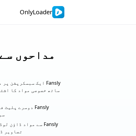
OnlyLoader
مداحوں سے 
Fansly ایک سبسکرپشن
ساتھ خصوصی مواد کا اشتر
سب
تصاویر ڈا