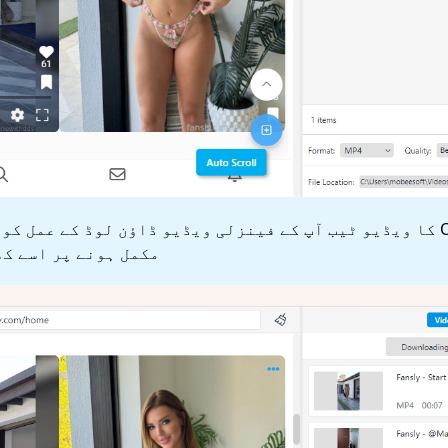
کھولیں۔ OnlyLoader کا ویڈیو ٹیب آپ کے فینزلی ویڈیو ڈاؤن لوڈ کے ع
مکمل ہونے پر اسے کھ