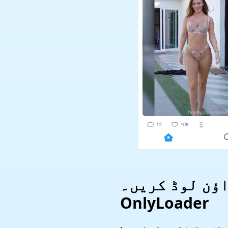
 ڈاؤن لوڈ کریں۔
OnlyLoader