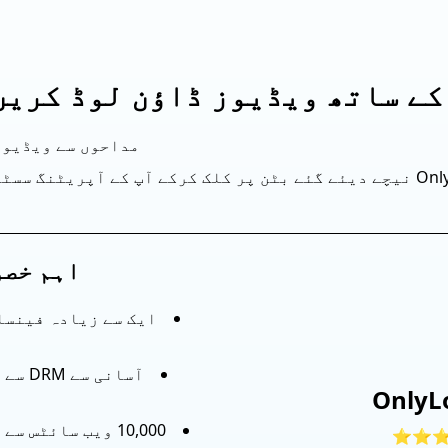
مداحوں سے ویڈیوز
ڈاؤن لوڈ کریں۔ OnlyLoader نیچے دیئے گئے بٹن پر کلک کرکے آپ کے آپری
اہم خص
ایک سے زیادہ فینسل
آسانی
OnlyL
10,000 ویب سائٹس
⭐⭐