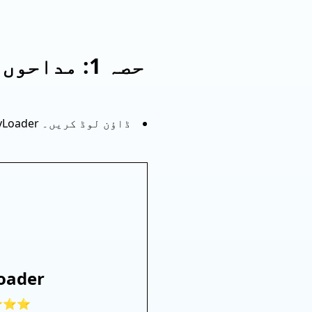
حصہ 1: مداحوں کے ساتھ ویڈیوز ڈاؤن لوڈ کریں۔ OnlyLoader
oader
⭐⭐⭐