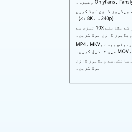
 ویڈیوز ڈاؤن لوڈ کریں
(240p سے 8K تک)۔
دیگر ڈاؤنلوڈرز کے مقابلے 10X تیزی سے
یڈیوز ڈاؤن لوڈ کریں۔
ویڈیوز کو مقبول فارمیٹس جیسے MP4، MKV،
بدیل کریں۔
 سائٹس سے ویڈیوز ڈاؤن
لوڈ کریں۔