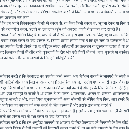
और प्राधिकार हैं। विशेष रूप से, आप प्रतिनिधित्व करते हैं और वारंट करते हैं कि आप उपयो
 आपके पास वेबसाइट पर उपयोगकर्ता सबमिशन अपलोड करने, संशोधित करने, एक्सेस करने, संचार
धिकार है, और उपयोगकर्ता सबमिशन अपलोड करने से किसी अन्य पक्ष के अधिकारों या अन्य पक्ष
ं का उल्लंघन नहीं होगा।
ैं कि हम अपने विवेकानुसार किसी भी कारण से, या बिना किसी कारण के, सूचना देकर या बिना 
टि को प्रकाशित करने, हटाने या उस तक पहुंच को अवरुद्ध करने से इनकार कर सकते हैं।
ति प्रावधानों को सीमित किए बिना, आप किसी तीसरे पक्ष द्वारा हमारे खिलाफ किए गए या लाए गए किस
 हमारा बचाव करने के लिए सहमत हैं, जिसमें आरोप लगाया गया है कि इन शर्तों के उल्लंघन मे
 उपयोग किसी तीसरे पक्ष के बौद्धिक संपदा अधिकारों का उल्लंघन या दुरुपयोग करता है या ल
े खिलाफ किसी भी और सभी नुकसानों के लिए और ऐसे किसी भी दावे, मांग, मुकदमे या कार्यवाही के 
की फीस और अन्य लागतों के लिए हमें क्षतिपूर्ति करेंगे।
ी
वीकार करते हैं कि वेबसाइट का उपयोग करते समय, आप विभिन्न स्रोतों से सामग्री के संपर्क में
ओं, पार्टियों और स्वचालित या अन्य साधनों (सामूहिक रूप से, "तृतीय पक्ष सामग्री") द्वारा वे
र हम किसी भी तृतीय पक्ष सामग्री को नियंत्रित नहीं करते हैं और इसके लिए जिम्मेदार नहीं है
ि आप ऐसी सामग्री के संपर्क में आ सकते हैं जो गलत, आक्रामक, अभद्र या अन्यथा आपत्तिजनक 
पहुंचा सकती है और, यहां देयता प्रावधानों की अन्य सीमाओं को सीमित किए बिना, आप हमारे
गत अधिकार या उपचार को माफ करने के लिए सहमत हैं और इसके द्वारा माफ करते हैं।
्री पर किसी स्वामित्व या नियंत्रण का दावा नहीं करते हैं। तृतीय पक्ष तृतीय पक्ष सामग्री के
ारों की उचित रूप से रक्षा करने के लिए जिम्मेदार हैं।
वीकार करते हैं कि हम अनुचित सामग्री या आचरण के लिए वेबसाइट की निगरानी के लिए कोई भी ज
 अपने विवेक से ऐसी सामग्री की निगरानी करना चुनते हैं, तो हम ऐसी सामग्री के लिए कोई जिम्मे