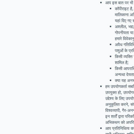
आप इस बात पर भी स
कॉपीराइट है, 
मालिकाना अधि
यहां दिए गए 
अश्लील, भद्द
गोपनीयता या
हमारे विवेकान
अवैध गतिविधि
पशुओं के प्र
किसी व्यक्त
शामिल है;
किसी आपराधिक
अन्यथा देयता
क्या यह अनचा
हम उपयोगकर्ता सबमिश
उपयुक्त हो, उपयोगक
उद्देश्य के लिए उप
अनुकूलित करने, संश
विश्वव्यापी, गैर-अन
इन शर्तों द्वारा पर
अभिकथन को अपरिवर्त
आप प्रतिनिधित्व क