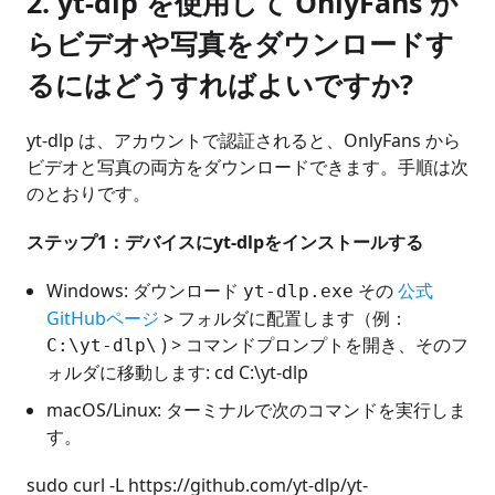
2. yt-dlp を使用して OnlyFans か
らビデオや写真をダウンロードす
るにはどうすればよいですか?
yt-dlp は、アカウントで認証されると、OnlyFans から
ビデオと写真の両方をダウンロードできます。手順は次
のとおりです。
ステップ1：デバイスにyt-dlpをインストールする
Windows: ダウンロード
その
公式
yt-dlp.exe
GitHubページ
> フォルダに配置します（例：
) > コマンドプロンプトを開き、そのフ
C:\yt-dlp\
ォルダに移動します: cd C:\yt-dlp
macOS/Linux: ターミナルで次のコマンドを実行しま
す。
sudo curl -L https://github.com/yt-dlp/yt-