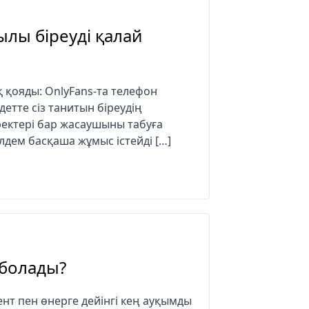
ылы біреуді қалай
қ қояды: OnlyFans-та телефон
етте сіз танитын біреудің
ректері бар жасаушыны табуға
лдем басқаша жұмыс істейді […]
 болады?
ент пен өнерге дейінгі кең ауқымды