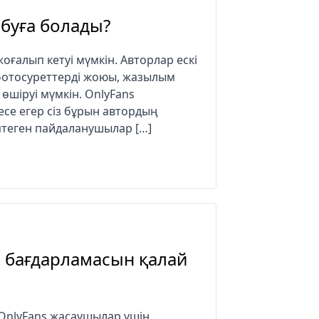
буға болады?
ғалып кетуі мүмкін. Авторлар ескі
 фотосуреттерді жоюы, жазылым
 өшіруі мүмкін. OnlyFans
се егер сіз бұрын автордың
өптеген пайдаланушылар […]
o бағдарламасын қалай
 OnlyFans жасаушылар үшін