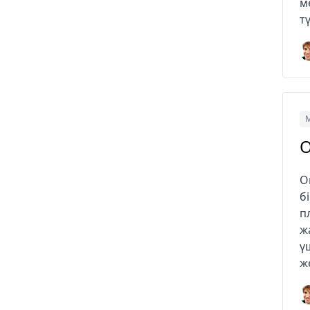
м
т
М
O
O
б
п
ж
ү
ж