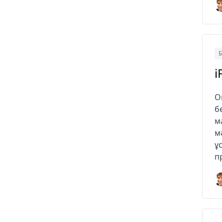
Б
i
O
б
м
м
ұ
п