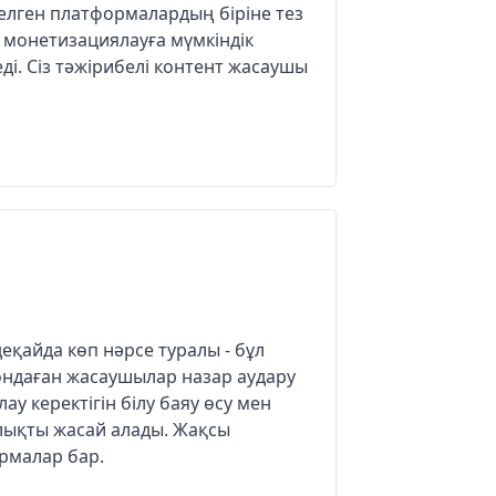
елген платформалардың біріне тез
й монетизациялауға мүмкіндік
еді. Сіз тәжірибелі контент жасаушы
еқайда көп нәрсе туралы - бұл
ондаған жасаушылар назар аудару
ау керектігін білу баяу өсу мен
ықты жасай алады. Жақсы
рмалар бар.