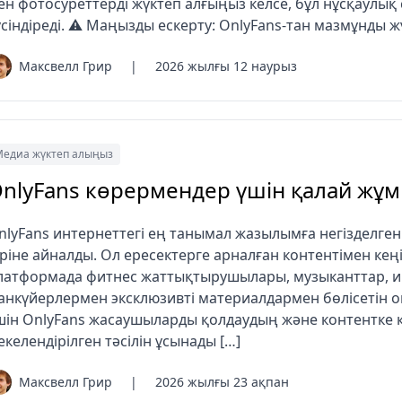
ен фотосуреттерді жүктеп алғыңыз келсе, бұл нұсқаулық с
үсіндіреді. ⚠️ Маңызды ескерту: OnlyFans-тан мазмұнды ж
Максвелл Грир
|
2026 жылғы 12 наурыз
едиа жүктеп алыңыз
nlyFans көрермендер үшін қалай жұмы
nlyFans интернеттегі ең танымал жазылымға негізделг
іріне айналды. Ол ересектерге арналған контентімен ке
латформада фитнес жаттықтырушылары, музыканттар, 
анкүйерлермен эксклюзивті материалдармен бөлісетін 
шін OnlyFans жасаушыларды қолдаудың және контентке қо
екелендірілген тәсілін ұсынады […]
Максвелл Грир
|
2026 жылғы 23 ақпан