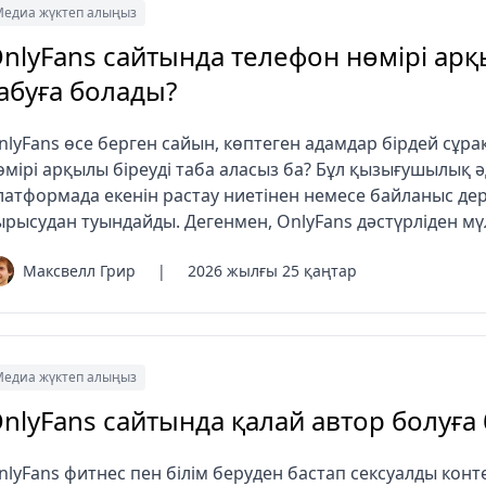
едиа жүктеп алыңыз
nlyFans сайтында телефон нөмірі арқ
абуға болады?
nlyFans өсе берген сайын, көптеген адамдар бірдей сұра
өмірі арқылы біреуді таба аласыз ба? Бұл қызығушылық әд
латформада екенін растау ниетінен немесе байланыс де
ырысудан туындайды. Дегенмен, OnlyFans дәстүрліден мү
Максвелл Грир
|
2026 жылғы 25 қаңтар
едиа жүктеп алыңыз
nlyFans сайтында қалай автор болуға
nlyFans фитнес пен білім беруден бастап сексуалды конт