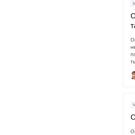
М
O
т
O
н
п
т
М
O
O