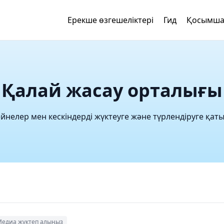
Ерекше өзгешеліктері
Гид
Қосымша
Қалай жасау орталығы
йнелер мен кескіндерді жүктеуге және түрлендіруге қаты
едиа жүктеп алыңыз