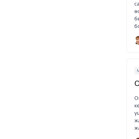
с
ө
б
б
М
O
O
к
ү
ж
ж