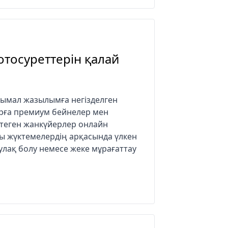
отосуреттерін қалай
нымал жазылымға негізделген
рға премиум бейнелер мен
птеген жанкүйерлер онлайн
лы жүктемелердің арқасында үлкен
улақ болу немесе жеке мұрағаттау