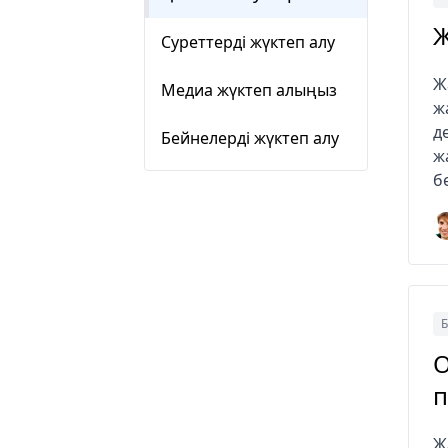
Ж
Суреттерді жүктеп алу
Ж
Медиа жүктеп алыңыз
ж
д
Бейнелерді жүктеп алу
ж
б
Б
O
п
Ж