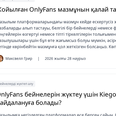
ойылған OnlyFans мазмұнын қалай та
азылым платформаларындағы мазмұн кейде ескертусіз жо
азбаларды алып тастауы, белгілі бір бейнелерді немесе
еңгейлерін өзгертуі немесе тіпті тіркелгілерін толығымен
азылушылары үшін бұл өте жағымсыз болуы мүмкін, әсіре
етінде көрінбейтін мазмұнға қол жеткізген болсаңыз. К
Максвелл Грир
|
2026 жылғы 28 наурыз
ейнелерді жүктеп алу
nlyFans бейнелерін жүктеу үшін Kieg
айдалануға болады?
азылымға негізделген платформалар өсе берген сайын,