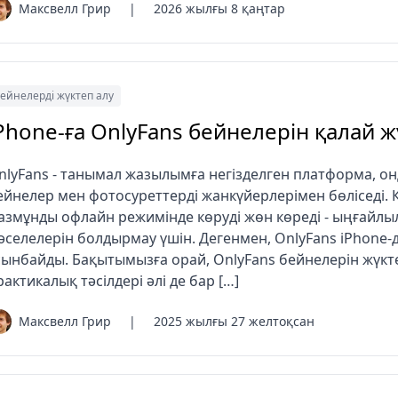
Максвелл Грир
|
2026 жылғы 8 қаңтар
ейнелерді жүктеп алу
Phone-ға OnlyFans бейнелерін қалай 
nlyFans - танымал жазылымға негізделген платформа, о
ейнелер мен фотосуреттерді жанкүйерлерімен бөліседі.
азмұнды офлайн режимінде көруді жөн көреді - ыңғайлы
әселелерін болдырмау үшін. Дегенмен, OnlyFans iPhone-
сынбайды. Бақытымызға орай, OnlyFans бейнелерін жүкт
рактикалық тәсілдері әлі де бар […]
Максвелл Грир
|
2025 жылғы 27 желтоқсан