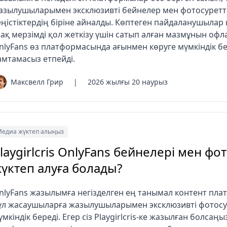
азылушыларымен эксклюзивті бейнелер мен фотосуретте
еңістіктердің біріне айналды. Көптеген пайдаланушылар
зақ мерзімді қол жеткізу үшін сатып алған мазмұнын офл
nlyFans өз платформасында ағынмен көруге мүмкіндік берсе
амтамасыз етпейді.
Максвелл Грир
|
2026 жылғы 20 наурыз
едиа жүктеп алыңыз
laygirlcris OnlyFans бейнелері мен фо
үктеп алуға болады?
nlyFans жазылымға негізделген ең танымал контент пла
ұл жасаушыларға жазылушыларымен эксклюзивті фотосур
үмкіндік береді. Егер сіз Playgirlcris-ке жазылған болса