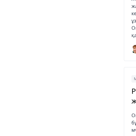
ж
к
ұ
O
қ
М
P
ж
O
б
м