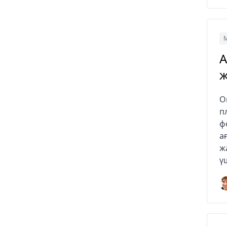
М
A
ж
O
п
ф
а
ж
ү