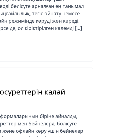
рді бөлісуге арналған ең танымал
 ыңғайлылық, тегіс ойнату немесе
айн режимінде көруді жөн көреді.
 де, ол кіріктірілген көлемді […]
тосуреттерін қалай
тформаларының біріне айналды,
еттер мен бейнелерді бөлісуге
ңыз және офлайн көру үшін бейнелер