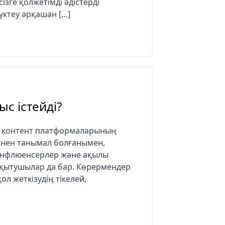
ізге қолжетімді әдістерді
үктеу әрқашан […]
с істейді?
ен контент платформаларының
ңінен танымал болғанымен,
инфлюенсерлер және ақылы
оқытушылар да бар. Көрермендер
л жеткізудің тікелей,