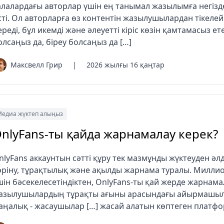
алалардағы авторлар үшін ең танымал жазылымға негізд
сті. Ол авторларға өз контентін жазылушылардан тікеле
ереді, бұл икемді және әлеуетті кіріс көзін қамтамасыз ет
олсаңыз да, біреу болсаңыз да […]
Максвелл Грир
|
2026 жылғы 16 қаңтар
едиа жүктеп алыңыз
nlyFans-ты қайда жарнамалау керек?
nlyFans аккаунтын сәтті құру тек мазмұнды жүктеуден әлд
өріну, тұрақтылық және ақылды жарнама туралы. Милли
шін бәсекелесетіндіктен, OnlyFans-ты қай жерде жарнамал
азылушылардың тұрақты ағыны арасындағы айырмашыл
аңалық - жасаушылар […] жасай алатын көптеген платфо