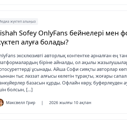
едиа жүктеп алыңыз
ishah Sofey OnlyFans бейнелері мен ф
үктеп алуға болады?
nlyFans эксклюзивті авторлық контентке арналған ең та
латформалардың біріне айналды, ол ақылы жазылушыла
отосуреттерді ұсынады. Айша Софи сияқты авторлар кө
ғыннан тыс ләззат алғысы келетін тұрақты, жоғары сапа
анкүйерлер базасын құрды. Офлайн көру, буферлеуден а
шін болсын, […]
Максвелл Грир
|
2026 жылғы 10 ақпан