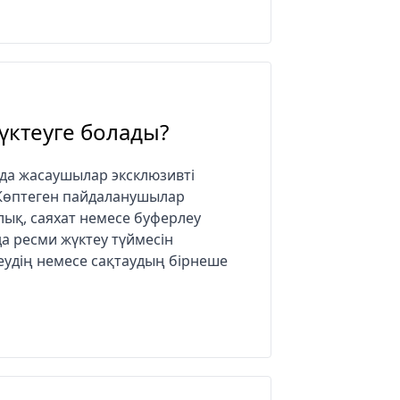
жүктеуге болады?
нда жасаушылар эксклюзивті
 Көптеген пайдаланушылар
лық, саяхат немесе буферлеу
да ресми жүктеу түймесін
еудің немесе сақтаудың бірнеше