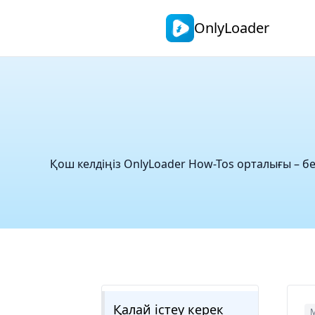
OnlyLoader
Қош келдіңіз OnlyLoader How-Tos орталығы – бе
Қалай істеу керек
М