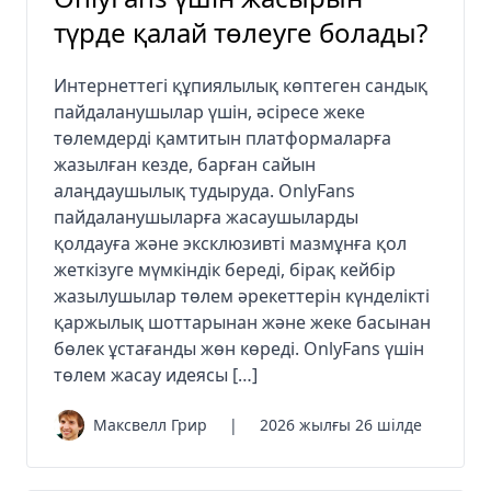
түрде қалай төлеуге болады?
Интернеттегі құпиялылық көптеген сандық
пайдаланушылар үшін, әсіресе жеке
төлемдерді қамтитын платформаларға
жазылған кезде, барған сайын
алаңдаушылық тудыруда. OnlyFans
пайдаланушыларға жасаушыларды
қолдауға және эксклюзивті мазмұнға қол
жеткізуге мүмкіндік береді, бірақ кейбір
жазылушылар төлем әрекеттерін күнделікті
қаржылық шоттарынан және жеке басынан
бөлек ұстағанды ​​​​жөн көреді. OnlyFans үшін
төлем жасау идеясы […]
Максвелл Грир
|
2026 жылғы 26 шілде