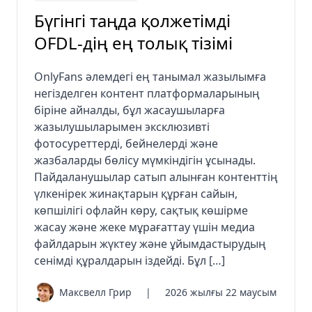
Бүгінгі таңда қолжетімді
OFDL-дің ең толық тізімі
OnlyFans әлемдегі ең танымал жазылымға
негізделген контент платформаларының
біріне айналды, бұл жасаушыларға
жазылушыларымен эксклюзивті
фотосуреттерді, бейнелерді және
жазбаларды бөлісу мүмкіндігін ұсынады.
Пайдаланушылар сатып алынған контенттің
үлкенірек жинақтарын құрған сайын,
көпшілігі офлайн көру, сақтық көшірме
жасау және жеке мұрағаттау үшін медиа
файлдарын жүктеу және ұйымдастырудың
сенімді құралдарын іздейді. Бұл […]
Максвелл Грир
|
2026 жылғы 22 маусым