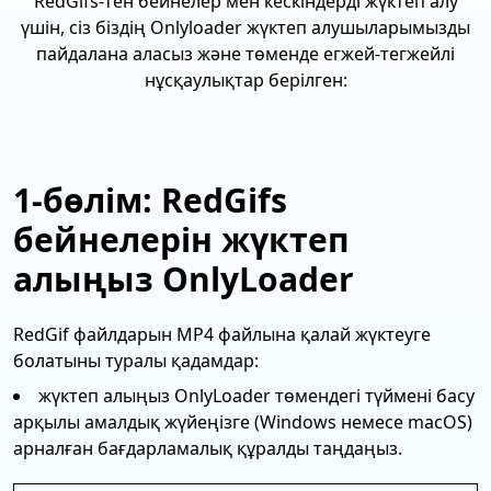
RedGifs-тен бейнелер мен кескіндерді жүктеп алу
үшін, сіз біздің Onlyloader жүктеп алушыларымызды
пайдалана аласыз және төменде егжей-тегжейлі
нұсқаулықтар берілген:
1-бөлім: RedGifs
бейнелерін жүктеп
алыңыз OnlyLoader
RedGif файлдарын MP4 файлына қалай жүктеуге
болатыны туралы қадамдар:
жүктеп алыңыз OnlyLoader төмендегі түймені басу
арқылы амалдық жүйеңізге (Windows немесе macOS)
арналған бағдарламалық құралды таңдаңыз.