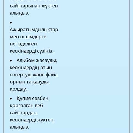
сайттарынан жүктеп
алыңыз.
Ажыратымдылықтар
мен пішімдерге
негізделген
кескіндерді сүзіңіз.
Альбом жасауды,
кескіндердің атын
өзгертуді және файл
орнын таңдауды
қолдау.
Құпия сөзбен
қорғалған веб-
сайттардан
кескіндерді жүктеп
алыңыз.