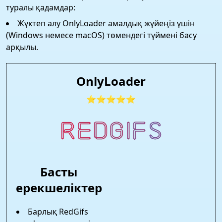
туралы қадамдар:
Жүктеп алу OnlyLoader амалдық жүйеңіз үшін
(Windows немесе macOS) төмендегі түймені басу
арқылы.
OnlyLoader
⭐⭐⭐⭐⭐
Басты
ерекшеліктер
Барлық RedGifs