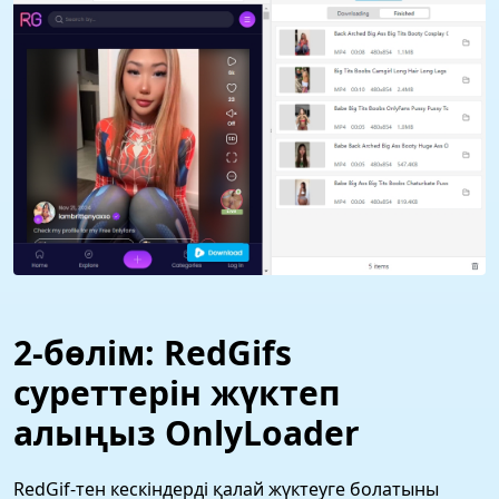
2-бөлім: RedGifs
суреттерін жүктеп
алыңыз OnlyLoader
RedGif-тен кескіндерді қалай жүктеуге болатыны