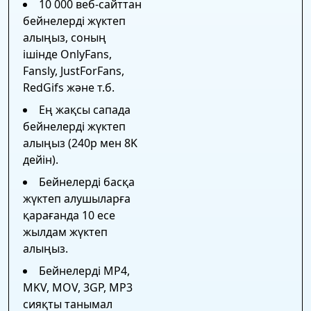
10 000 веб-сайттан
бейнелерді жүктеп
алыңыз, соның
ішінде OnlyFans,
Fansly, JustForFans,
RedGifs және т.б.
Ең жақсы сапада
бейнелерді жүктеп
алыңыз (240p мен 8K
дейін).
Бейнелерді басқа
жүктеп алушыларға
қарағанда 10 есе
жылдам жүктеп
алыңыз.
Бейнелерді MP4,
MKV, MOV, 3GP, MP3
сияқты танымал