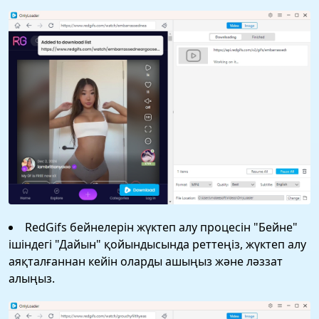
RedGifs бейнелерін жүктеп алу процесін "Бейне"
ішіндегі "Дайын" қойындысында реттеңіз, жүктеп алу
аяқталғаннан кейін оларды ашыңыз және ләззат
алыңыз.