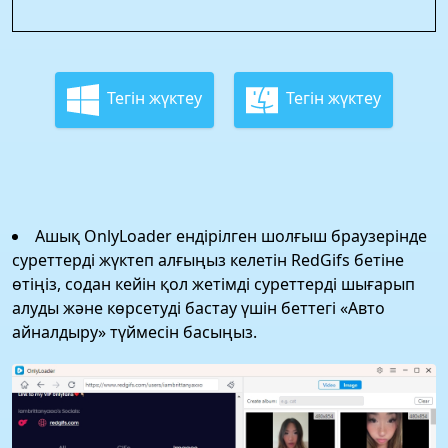
Тегін жүктеу
Тегін жүктеу
Ашық OnlyLoader ендірілген шолғыш браузерінде
суреттерді жүктеп алғыңыз келетін RedGifs бетіне
өтіңіз, содан кейін қол жетімді суреттерді шығарып
алуды және көрсетуді бастау үшін беттегі «Авто
айналдыру» түймесін басыңыз.