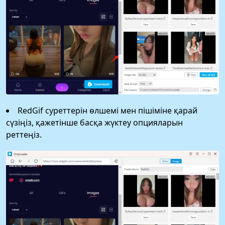
RedGif суреттерін өлшемі мен пішіміне қарай
сүзіңіз, қажетінше басқа жүктеу опцияларын
реттеңіз.