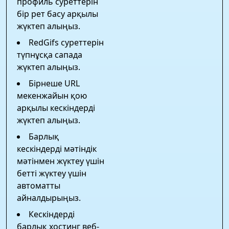
профиль суреттерін
бір рет басу арқылы
жүктеп алыңыз.
RedGifs суреттерін
түпнұсқа сапада
жүктеп алыңыз.
Бірнеше URL
мекенжайын қою
арқылы кескіндерді
жүктеп алыңыз.
Барлық
кескіндерді мәтіндік
мәтінмен жүктеу үшін
бетті жүктеу үшін
автоматты
айналдырыңыз.
Кескіндерді
барлық хостинг веб-