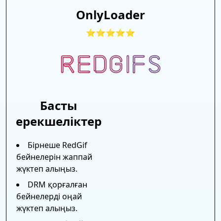
OnlyLoader
⭐⭐⭐⭐⭐
Басты
ерекшеліктер
Бірнеше RedGif
бейнелерін жаппай
жүктеп алыңыз.
DRM қорғалған
бейнелерді оңай
жүктеп алыңыз.