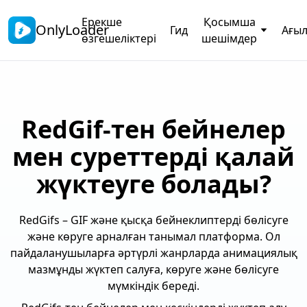
Ерекше
Қосымша
OnlyLoader
Гид
Ағы
өзгешеліктері
шешімдер
RedGif-тен бейнелер
мен суреттерді қалай
жүктеуге болады?
RedGifs – GIF және қысқа бейнеклиптерді бөлісуге
және көруге арналған танымал платформа. Ол
пайдаланушыларға әртүрлі жанрларда анимациялық
мазмұнды жүктеп салуға, көруге және бөлісуге
мүмкіндік береді.