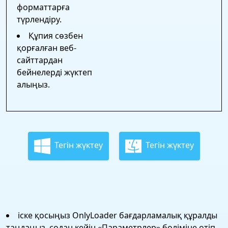
форматтарға
түрлендіру.
Құпия сөзбен
қорғалған веб-
сайттардан
бейнелерді жүктеп
алыңыз.
Тегін жүктеу
Тегін жүктеу
іске қосыңыз OnlyLoader бағдарламалық құралды
таңдаңыз, содан кейін «Параметрлер» бөліміне өтіп,