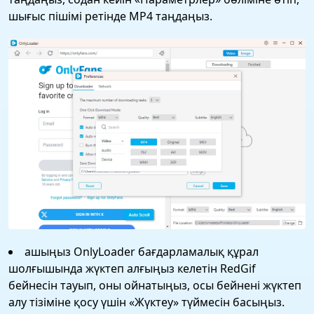
шығыс пішімі ретінде MP4 таңдаңыз.
ашыңыз OnlyLoader бағдарламалық құрал
шолғышында жүктеп алғыңыз келетін RedGif
бейнесін тауып, оны ойнатыңыз, осы бейнені жүктеп
алу тізіміне қосу үшін «Жүктеу» түймесін басыңыз.