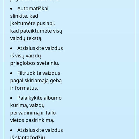
Automatiškai
slinkite, kad
įkeltumėte puslapį,
kad pateiktumėte visų
vaizdų tekstą.
Atsisiųskite vaizdus
iš visų vaizdų
prieglobos svetainių.
Filtruokite vaizdus
pagal skiriamąją gebą
ir formatus.
Palaikykite albumo
kūrimą, vaizdų
pervadinimą ir failo
vietos pasirinkimą.
Atsisiųskite vaizdus
iš slaptažodžiu