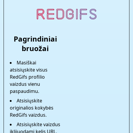
Pagrindiniai
bruožai
Masiškai
atsisiųskite visus
RedGifs profilio
vaizdus vienu
paspaudimu.
Atsisiųskite
originalios kokybės
RedGifs vaizdus.
Atsisiųskite vaizdus
įklijuodami kelis URL.