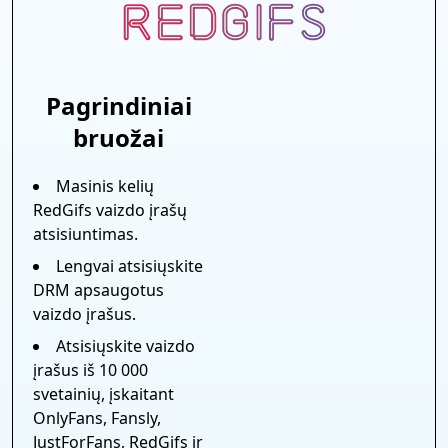
Pagrindiniai
bruožai
Masinis kelių
RedGifs vaizdo įrašų
atsisiuntimas.
Lengvai atsisiųskite
DRM apsaugotus
vaizdo įrašus.
Atsisiųskite vaizdo
įrašus iš 10 000
svetainių, įskaitant
OnlyFans, Fansly,
JustForFans, RedGifs ir