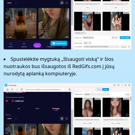
Spustelėkite mygtuką „Išsaugoti viską“ ir šios
nuotraukos bus išsaugotos iš RedGifs.com į jūsų
nurodytą aplanką kompiuteryje.