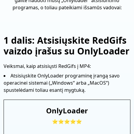
galite naudoti mūsų „Onlyloader“ atsisiuntimo
programas, o toliau pateikiami išsamūs vadovai:
1 dalis: Atsisiųskite RedGifs
vaizdo įrašus su OnlyLoader
Veiksmai, kaip atsisiųsti RedGifs į MP4:
Atsisiųskite OnlyLoader programinę įrangą savo
operacinei sistemai („Windows“ arba „MacOS“)
spustelėdami toliau esantį mygtuką.
OnlyLoader
⭐⭐⭐⭐⭐