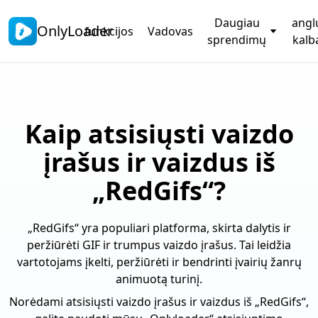
Daugiau
angl
OnlyLoader
funkcijos
Vadovas
sprendimų
kalb
Kaip atsisiųsti vaizdo
įrašus ir vaizdus iš
„RedGifs“?
„RedGifs“ yra populiari platforma, skirta dalytis ir
peržiūrėti GIF ir trumpus vaizdo įrašus. Tai leidžia
vartotojams įkelti, peržiūrėti ir bendrinti įvairių žanrų
animuotą turinį.
Norėdami atsisiųsti vaizdo įrašus ir vaizdus iš „RedGifs“,