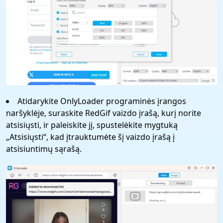
Atidarykite OnlyLoader programinės įrangos
naršyklėje, suraskite RedGif vaizdo įrašą, kurį norite
atsisiųsti, ir paleiskite jį, spustelėkite mygtuką
„Atsisiųsti“, kad įtrauktumėte šį vaizdo įrašą į
atsisiuntimų sąrašą.