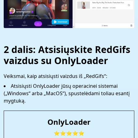
2 dalis: Atsisiųskite RedGifs
vaizdus su OnlyLoader
Veiksmai, kaip atsisiųsti vaizdus iš „RedGifs“:
Atsisiųsti OnlyLoader jūsų operacinei sistemai
(„Windows“ arba „MacOS“), spustelėdami toliau esantį
mygtuką.
OnlyLoader
⭐⭐⭐⭐⭐