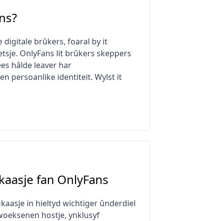
ns?
digitale brûkers, foaral by it
tsje. OnlyFans lit brûkers skeppers
es hâlde leaver har
en persoanlike identiteit. Wylst it
fikaasje fan OnlyFans
ikaasje in hieltyd wichtiger ûnderdiel
lwoeksenen hostje, ynklusyf