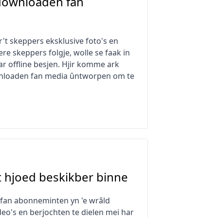
downloaden fan
t skeppers eksklusive foto's en
re skeppers folgje, wolle se faak in
r offline besjen. Hjir komme ark
ownloaden fan media ûntworpen om te
t hjoed beskikber binne
s fan abonneminten yn 'e wrâld
deo's en berjochten te dielen mei har