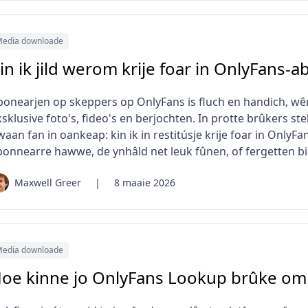
edia downloade
in ik jild werom krije foar in OnlyFans-
bonearjen op skeppers op OnlyFans is fluch en handich, wê
sklusive foto's, fideo's en berjochten. In protte brûkers ste
aan fan in oankeap: kin ik in restitúsje krije foar in OnlyF
bonnearre hawwe, de ynhâld net leuk fûnen, of fergetten b
Maxwell Greer
|
8 maaie 2026
edia downloade
oe kinne jo OnlyFans Lookup brûke om p