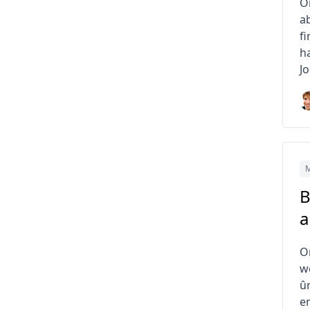
On
ab
fi
h
Jo
M
B
a
O
w
û
e