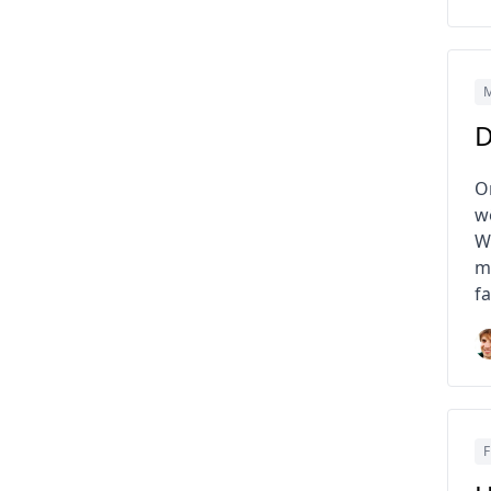
M
D
O
w
W
m
f
F