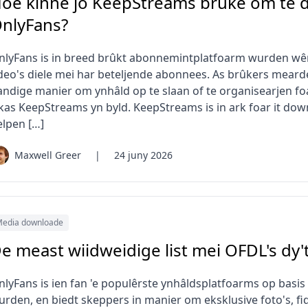
oe kinne jo KeepStreams brûke om te 
nlyFans?
nlyFans is in breed brûkt abonnemintplatfoarm wurden wêr'
ideo's diele mei har beteljende abonnees. As brûkers mearde
andige manier om ynhâld op te slaan of te organisearjen foa
ykas KeepStreams yn byld. KeepStreams is in ark foar it d
elpen […]
Maxwell Greer
|
24 juny 2026
edia downloade
e meast wiidweidige list mei OFDL's dy'
nlyFans is ien fan 'e populêrste ynhâldsplatfoarms op basi
urden, en biedt skeppers in manier om eksklusive foto's, fi