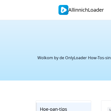
AllinnichLoader
Wolkom by de OnlyLoader How-Tos-sintr
Hoe-oan-tips
M