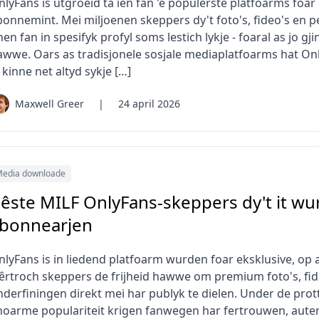
lyFans is útgroeid ta ien fan 'e populêrste platfoarms foar 
onnemint. Mei miljoenen skeppers dy't foto's, fideo's en pe
nen fan in spesifyk profyl soms lestich lykje - foaral as jo 
awwe. Oars as tradisjonele sosjale mediaplatfoarms hat Onl
 kinne net altyd sykje […]
Maxwell Greer
|
24 april 2026
edia downloade
êste MILF OnlyFans-skeppers dy't it wu
bonnearjen
nlyFans is in liedend platfoarm wurden foar eksklusive, op
êrtroch skeppers de frijheid hawwe om premium foto's, fid
nderfiningen direkt mei har publyk te dielen. Under de pr
noarme populariteit krigen fanwegen har fertrouwen, autenti