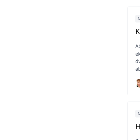
M
K
A
ek
dw
a
M
H