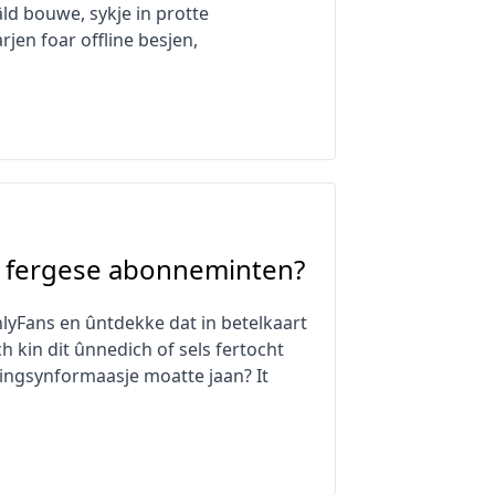
ld bouwe, sykje in protte
en foar offline besjen,
r fergese abonneminten?
nlyFans en ûntdekke dat in betelkaart
h kin dit ûnnedich of sels fertocht
ringsynformaasje moatte jaan? It