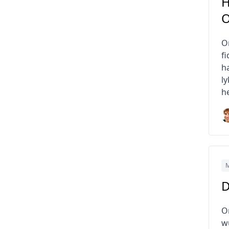
H
O
O
f
h
l
h
M
D
O
w