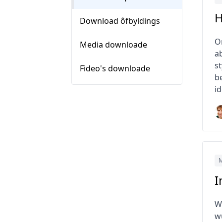
H
Download ôfbyldings
On
Media downloade
a
s
Fideo's downloade
be
i
M
I
Wy
w