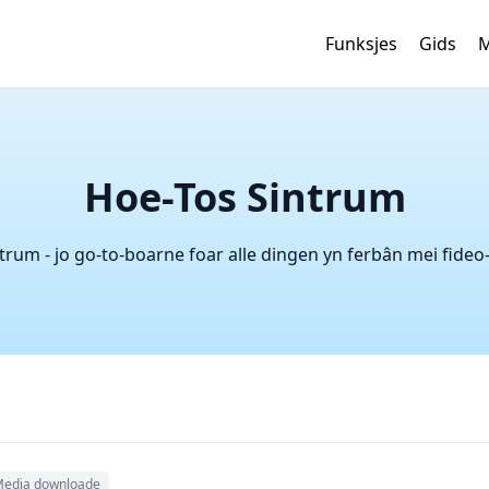
Funksjes
Gids
M
Hoe-Tos Sintrum
um - jo go-to-boarne foar alle dingen yn ferbân mei fideo
edia downloade