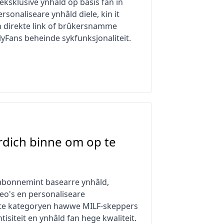
eksklusive ynhâld op basis fan in
rsonaliseare ynhâld diele, kin it
gjin direkte link of brûkersnamme
yFans beheinde sykfunksjonaliteit.
rdich binne om op te
 abonnemint basearre ynhâld,
eo's en personaliseare
otte kategoryen hawwe MILF-skeppers
siteit en ynhâld fan hege kwaliteit.