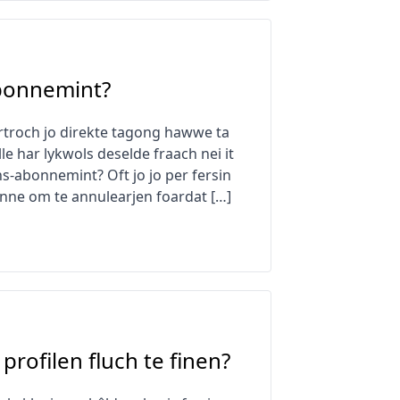
abonnemint?
rtroch jo direkte tagong hawwe ta
lle har lykwols deselde fraach nei it
ans-abonnemint? Oft jo jo per fersin
inne om te annulearjen foardat […]
rofilen fluch te finen?