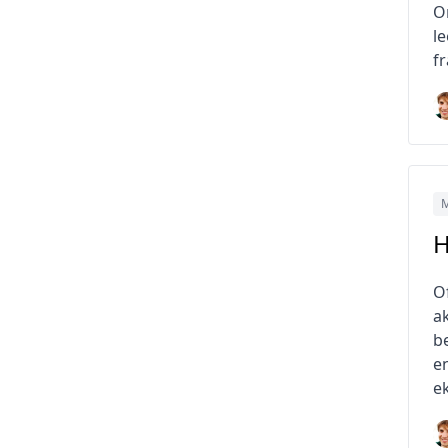
O
l
fr
M
H
O
a
be
e
ek