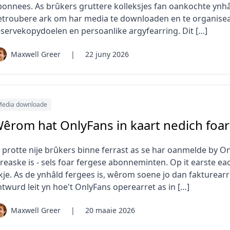
bonnees. As brûkers gruttere kolleksjes fan oankochte ynhâ
etroubere ark om har media te downloaden en te organisearj
eservekopydoelen en persoanlike argyfearring. Dit […]
Maxwell Greer
|
22 juny 2026
edia downloade
êrom hat OnlyFans in kaart nedich foa
n protte nije brûkers binne ferrast as se har oanmelde by O
reaske is - sels foar fergese abonneminten. Op it earste eac
ykje. As de ynhâld fergees is, wêrom soene jo dan fakturear
ntwurd leit yn hoe't OnlyFans operearret as in […]
Maxwell Greer
|
20 maaie 2026