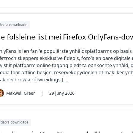
edia downloade
e folsleine list mei Firefox OnlyFans-d
nlyFans is ien fan 'e populêrste ynhâldsplatfoarms op bas
êrtroch skeppers eksklusive fideo's, foto's en oare digital
ylst it platfoarm online tagong biedt ta oankochte ynhâld, 
edia foar offline besjen, reservekopydoelen of makliker ynh
aak nei browserútwreidings […]
Maxwell Greer
|
29 juny 2026
ideo's downloade