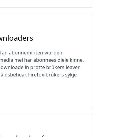
ownloaders
is fan abonneminten wurden,
e media mei har abonnees diele kinne.
downloade in protte brûkers leaver
âldsbehear. Firefox-brûkers sykje