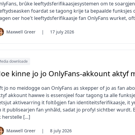
nlyFans, brûke leeftydsferifikaasjesystemen om te soargjen
eeftydseasken foardat se tagong krije ta bepaalde funksjes 
agen oer hoe't leeftydsferifikaasje fan OnlyFans wurket, oft
Maxwell Greer
|
17 july 2026
edia downloade
oe kinne jo jo OnlyFans-akkount aktyf m
ft jo no meidogge oan OnlyFans as skepper of jo as fan abon
ktyf akkount hawwe is essensjeel foar tagong ta alle funksje
tsjut aktivearring it foltôgjen fan identiteitsferifikaasje, i
n it publisearjen fan ynhâld, sadat jo profyl sichtber wurd
 herstelle […]
Maxwell Greer
|
8 july 2026