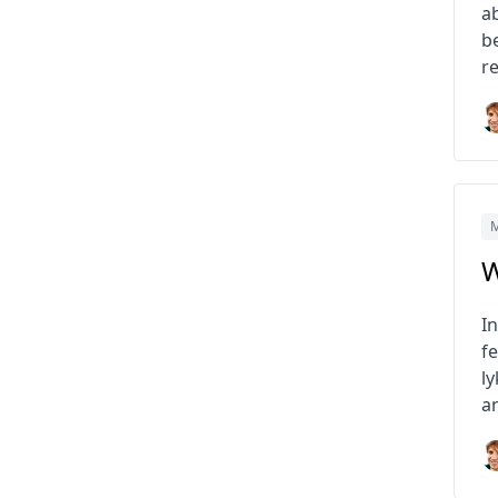
a
b
r
M
W
I
fe
l
a