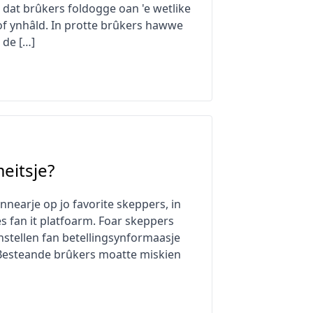
 dat brûkers foldogge oan 'e wetlike
of ynhâld. In protte brûkers hawwe
 de […]
eitsje?
nearje op jo favorite skeppers, in
s fan it platfoarm. Foar skeppers
t ynstellen fan betellingsynformaasje
t. Besteande brûkers moatte miskien