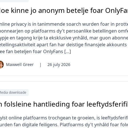
oe kinne jo anonym betelje foar OnlyFa
line privacy is in tanimmende soarch wurden foar in protte 
bonnearjen op platfoarms dy't persoanlike betellingen omfe
typje en tagong krije ta eksklusive ynhâld, mar guon abonne
tellingsaktiviteit apart fan har deistige finansjele akkounts 
dee fan beteljen foar OnlyFans […]
Maxwell Greer
|
26 july 2026
edia downloade
n folsleine hantlieding foar leeftydsferi
lst online platfoarms trochgean te groeien, is leeftydsferif
urden fan digitale feiligens. Platfoarms dy't ynhâld foar fo