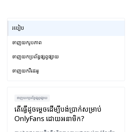
របៀប
ទាញយករូបភាព
ទាញយកប្រព័ន្ធផ្សព្វផ្សាយ
ទាញយកវីដេអូ
ទាញយកប្រព័ន្ធផ្សព្វផ្សាយ
តើធ្វើដូចម្តេចដើម្បីបង់ប្រាក់សម្រាប់
OnlyFans ដោយអនាមិក?