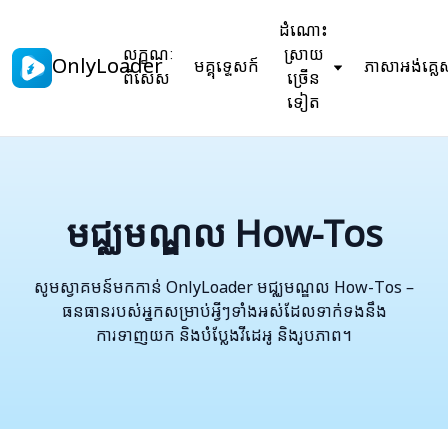
ដំណោះ
លក្ខណៈ
ស្រាយ
OnlyLoader
មគ្គុទ្ទេសក៍
ភាសាអង់គ្លេ
ពិសេស
ច្រើន
ទៀត
មជ្ឈមណ្ឌល How-Tos
សូមស្វាគមន៍មកកាន់ OnlyLoader មជ្ឈមណ្ឌល How-Tos –
ធនធានរបស់អ្នកសម្រាប់អ្វីៗទាំងអស់ដែលទាក់ទងនឹង
ការទាញយក និងបំប្លែងវីដេអូ និងរូបភាព។