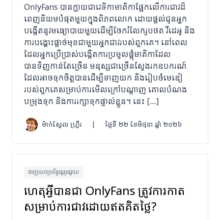
OnlyFans បានក្លាយជាវេទិកាមាតិកាផ្អែកលើការជាវដ៏
ពេញនិយមបំផុតមួយក្នុងពិភពលោក ដោយផ្តល់ជូនអ្នក
បង្កើតនូវមធ្យោបាយមួយដើម្បីចែករំលែករូបថត វីដេអូ និង
ការបង្ហោះផ្តាច់មុខជាមួយអ្នកជាវរបស់ពួកគេ។ នៅពេល
ដែលអ្នកប្រើប្រាស់បង្កើតការប្រមូលផ្តុំមាតិកាដែល
បានទិញកាន់តែច្រើន មនុស្សជាច្រើនស្វែងរកឧបករណ៍
ដែលអាចទុកចិត្តបានដើម្បីទាញយក និងរៀបចំមេឌៀ
របស់ពួកគេសម្រាប់ការមើលក្រៅបណ្តាញ គោលបំណង
បម្រុងទុក និងការរក្សាទុកផ្ទាល់ខ្លួន។ នេះ […]
ម៉ាក់ស្វែល ហ្គ្រីរ
|
ថ្ងៃទី ២២ ខែមិថុនា ឆ្នាំ ២០២៦
ទាញយកប្រព័ន្ធផ្សព្វផ្សាយ
ហេតុអ្វីបានជា OnlyFans ត្រូវការកាត
សម្រាប់ការជាវដោយឥតគិតថ្លៃ?