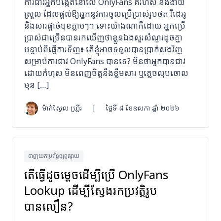
ការជាវអ្នកបង្កើតនៅលើ OnlyFans គឺរហ័ស និងងាយ
ស្រួល ដែលផ្តល់ឱ្យអ្នកនូវការចូលប្រើប្រាស់រូបថត វីដេអូ
និងសារផ្តាច់មុខភ្លាមៗ។ ទោះយ៉ាងណាក៏ដោយ អ្នកប្រើ
ប្រាស់ជាច្រើនបានរកឃើញថាខ្លួនឯងសួរសំណួរដូចគ្នា
បន្ទាប់ពីធ្វើការទិញ៖ តើខ្ញុំអាចទទួលបានប្រាក់សងវិញ
សម្រាប់ការជាវ OnlyFans បានទេ? មិនថាអ្នកបានជាវ
ដោយកំហុស មិនពេញចិត្តនឹងខ្លឹមសារ ឬភ្លេចលុបចោល
មុន […]
ម៉ាក់ស្វែល ហ្គ្រីរ
|
ថ្ងៃទី ៨ ខែឧសភា ឆ្នាំ ២០២៦
ទាញយកប្រព័ន្ធផ្សព្វផ្សាយ
តើធ្វើដូចម្តេចដើម្បីប្រើ OnlyFans
Lookup ដើម្បីស្វែងរកប្រវត្តិរូប
បានលឿន?