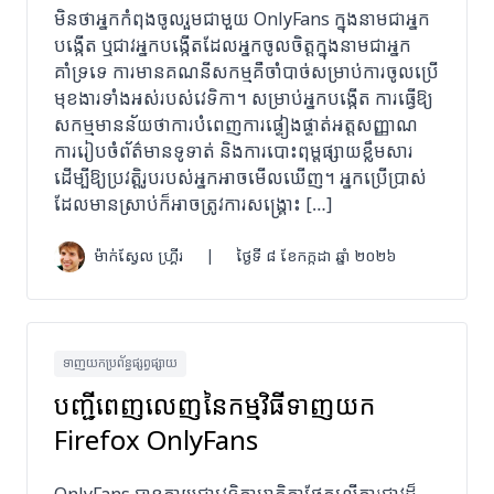
មិនថាអ្នកកំពុងចូលរួមជាមួយ OnlyFans ក្នុងនាមជាអ្នក
បង្កើត ឬជាវអ្នកបង្កើតដែលអ្នកចូលចិត្តក្នុងនាមជាអ្នក
គាំទ្រទេ ការមានគណនីសកម្មគឺចាំបាច់សម្រាប់ការចូលប្រើ
មុខងារទាំងអស់របស់វេទិកា។ សម្រាប់អ្នកបង្កើត ការធ្វើឱ្យ
សកម្មមានន័យថាការបំពេញការផ្ទៀងផ្ទាត់អត្តសញ្ញាណ
ការរៀបចំព័ត៌មានទូទាត់ និងការបោះពុម្ពផ្សាយខ្លឹមសារ
ដើម្បីឱ្យប្រវត្តិរូបរបស់អ្នកអាចមើលឃើញ។ អ្នកប្រើប្រាស់
ដែលមានស្រាប់ក៏អាចត្រូវការសង្គ្រោះ […]
ម៉ាក់ស្វែល ហ្គ្រីរ
|
ថ្ងៃទី ៨ ខែកក្កដា ឆ្នាំ ២០២៦
ទាញយកប្រព័ន្ធផ្សព្វផ្សាយ
បញ្ជីពេញលេញនៃកម្មវិធីទាញយក
Firefox OnlyFans