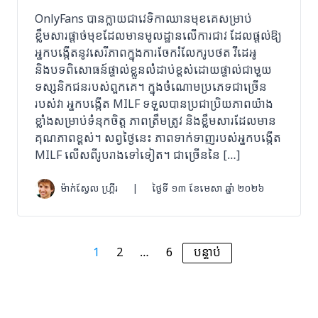
OnlyFans បានក្លាយជាវេទិកាឈានមុខគេសម្រាប់
ខ្លឹមសារផ្តាច់មុខដែលមានមូលដ្ឋានលើការជាវ ដែលផ្តល់ឱ្យ
អ្នកបង្កើតនូវសេរីភាពក្នុងការចែករំលែករូបថត វីដេអូ
និងបទពិសោធន៍ផ្ទាល់ខ្លួនលំដាប់ខ្ពស់ដោយផ្ទាល់ជាមួយ
ទស្សនិកជនរបស់ពួកគេ។ ក្នុងចំណោមប្រភេទជាច្រើន
របស់វា អ្នកបង្កើត MILF ទទួលបានប្រជាប្រិយភាពយ៉ាង
ខ្លាំងសម្រាប់ទំនុកចិត្ត ភាពត្រឹមត្រូវ និងខ្លឹមសារដែលមាន
គុណភាពខ្ពស់។ សព្វថ្ងៃនេះ ភាពទាក់ទាញរបស់អ្នកបង្កើត
MILF លើសពីរូបរាងទៅទៀត។ ជាច្រើននៃ […]
ម៉ាក់ស្វែល ហ្គ្រីរ
|
ថ្ងៃទី ១៣ ខែមេសា ឆ្នាំ ២០២៦
1
2
…
6
បន្ទាប់