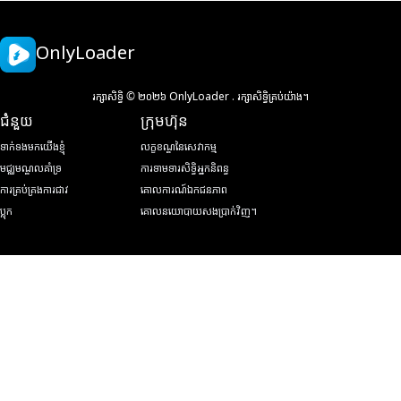
OnlyLoader
រក្សាសិទ្ធិ © ២០២៦ OnlyLoader . រក្សាសិទ្ធិគ្រប់យ៉ាង។
ជំនួយ
ក្រុមហ៊ុន
ទាក់ទងមកយើងខ្ញុំ
លក្ខខណ្ឌនៃសេវាកម្ម
មជ្ឈមណ្ឌលគាំទ្រ
ការទាមទារសិទ្ធិអ្នកនិពន្ធ
ការគ្រប់គ្រងការជាវ
គោលការណ៍ឯកជនភាព
ប្លុក
គោលនយោបាយសងប្រាក់វិញ។