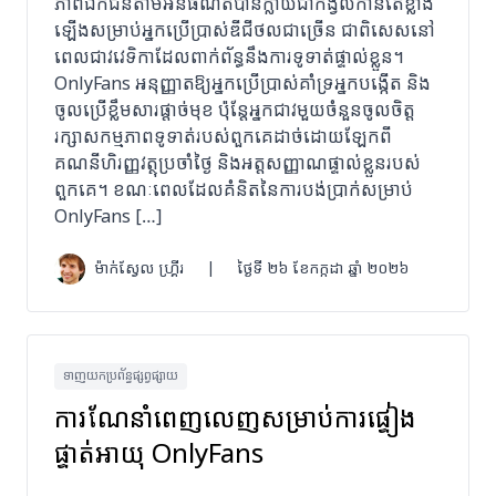
ភាពឯកជនតាមអ៊ីនធឺណិតបានក្លាយជាកង្វល់កាន់តែខ្លាំង
ឡើងសម្រាប់អ្នកប្រើប្រាស់ឌីជីថលជាច្រើន ជាពិសេសនៅ
ពេលជាវវេទិកាដែលពាក់ព័ន្ធនឹងការទូទាត់ផ្ទាល់ខ្លួន។
OnlyFans អនុញ្ញាតឱ្យអ្នកប្រើប្រាស់គាំទ្រអ្នកបង្កើត និង
ចូលប្រើខ្លឹមសារផ្តាច់មុខ ប៉ុន្តែអ្នកជាវមួយចំនួនចូលចិត្ត
រក្សាសកម្មភាពទូទាត់របស់ពួកគេដាច់ដោយឡែកពី
គណនីហិរញ្ញវត្ថុប្រចាំថ្ងៃ និងអត្តសញ្ញាណផ្ទាល់ខ្លួនរបស់
ពួកគេ។ ខណៈពេលដែលគំនិតនៃការបង់ប្រាក់សម្រាប់
OnlyFans […]
ម៉ាក់ស្វែល ហ្គ្រីរ
|
ថ្ងៃទី ២៦ ខែកក្កដា ឆ្នាំ ២០២៦
ទាញយកប្រព័ន្ធផ្សព្វផ្សាយ
ការណែនាំពេញលេញសម្រាប់ការផ្ទៀង
ផ្ទាត់អាយុ OnlyFans