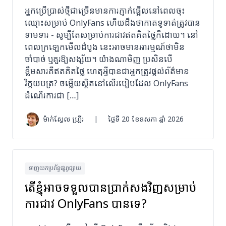
អ្នកប្រើប្រាស់ថ្មីជាច្រើនមានការភ្ញាក់ផ្អើលនៅពេលចុះ
ឈ្មោះសម្រាប់ OnlyFans ហើយដឹងថាកាតទូទាត់ត្រូវបាន
ទាមទារ - សូម្បីតែសម្រាប់ការជាវឥតគិតថ្លៃក៏ដោយ។ នៅ
ពេលក្រឡេកមើលដំបូង នេះអាចមានអារម្មណ៍ថាមិន
ចាំបាច់ ឬគួរឱ្យសង្ស័យ។ យ៉ាងណាមិញ ប្រសិនបើ
ខ្លឹមសារគឺឥតគិតថ្លៃ ហេតុអ្វីបានជាអ្នកត្រូវផ្តល់ព័ត៌មាន
វិក្កយបត្រ? ចម្លើយស្ថិតនៅលើរបៀបដែល OnlyFans
ដំណើរការជា […]
ម៉ាក់ស្វែល ហ្គ្រីរ
|
ថ្ងៃទី 20 ខែឧសភា ឆ្នាំ 2026
ទាញយកប្រព័ន្ធផ្សព្វផ្សាយ
តើខ្ញុំអាចទទួលបានប្រាក់សងវិញសម្រាប់
ការជាវ OnlyFans បានទេ?