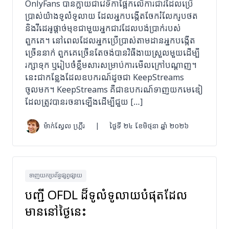
OnlyFans បានក្លាយជាវេទិកាផ្អែកលើការជាវដែលប្រើ
ប្រាស់យ៉ាងទូលំទូលាយ ដែលអ្នកបង្កើតចែករំលែករូបថត
និងវីដេអូផ្តាច់មុខជាមួយអ្នកជាវដែលបង់ប្រាក់របស់
ពួកគេ។ នៅពេលដែលអ្នកប្រើប្រាស់តាមដានអ្នកបង្កើត
ច្រើននាក់ ពួកគេច្រើនតែចង់បានវិធីងាយស្រួលមួយដើម្បី
រក្សាទុក ឬរៀបចំខ្លឹមសារសម្រាប់ការមើលក្រៅបណ្តាញ។
នេះជាកន្លែងដែលឧបករណ៍ដូចជា KeepStreams
ចូលមក។ KeepStreams គឺជាឧបករណ៍ទាញយកមេឌៀ
ដែលត្រូវបានរចនាឡើងដើម្បីជួយ […]
ម៉ាក់ស្វែល ហ្គ្រីរ
|
ថ្ងៃទី ២៤ ខែមិថុនា ឆ្នាំ ២០២៦
ទាញយកប្រព័ន្ធផ្សព្វផ្សាយ
បញ្ជី OFDL ដ៏ទូលំទូលាយបំផុតដែល
មាននៅថ្ងៃនេះ