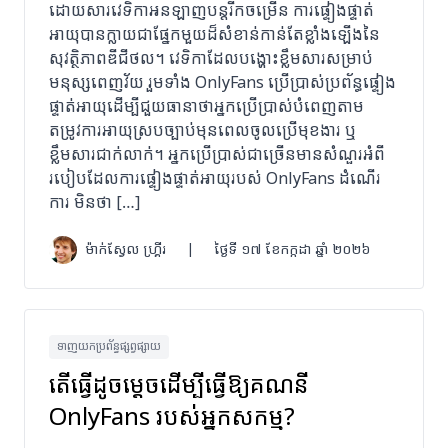
ដោយសារវេទិកាអនឡាញបន្តរីកចម្រើន ការផ្ទៀងផ្ទាត់
អាយុបានក្លាយជាផ្នែកមួយដ៏សំខាន់កាន់តែខ្លាំងឡើងនៃ
សុវត្ថិភាពឌីជីថល។ វេទិកាដែលបង្ហោះខ្លឹមសារសម្រាប់
មនុស្សពេញវ័យ រួមទាំង OnlyFans ប្រើប្រាស់ប្រព័ន្ធផ្ទៀង
ផ្ទាត់អាយុដើម្បីជួយធានាថាអ្នកប្រើប្រាស់បំពេញតាម
តម្រូវការអាយុស្របច្បាប់មុនពេលចូលប្រើមុខងារ ឬ
ខ្លឹមសារជាក់លាក់។ អ្នកប្រើប្រាស់ជាច្រើនមានសំណួរអំពី
របៀបដែលការផ្ទៀងផ្ទាត់អាយុរបស់ OnlyFans ដំណើរ
ការ មិនថា […]
ម៉ាក់ស្វែល ហ្គ្រីរ
|
ថ្ងៃទី ១៧ ខែកក្កដា ឆ្នាំ ២០២៦
ទាញយកប្រព័ន្ធផ្សព្វផ្សាយ
តើធ្វើដូចម្តេចដើម្បីធ្វើឱ្យគណនី
OnlyFans របស់អ្នកសកម្ម?