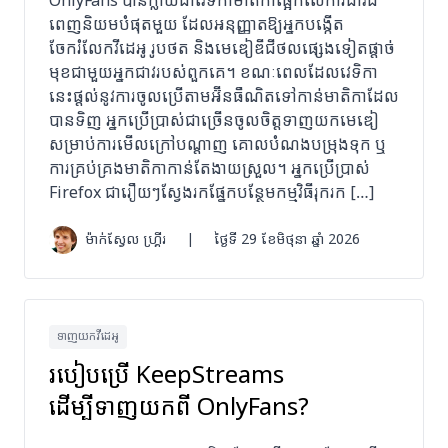
OnlyFans បានក្លាយជាវេទិកាមាតិកាផ្អែកលើការជាវដ៏
ពេញនិយមបំផុតមួយ ដែលអនុញ្ញាតឱ្យអ្នកបង្កើត
ចែករំលែកវីដេអូ រូបថត និងមេឌៀឌីជីថលផ្សេងទៀតផ្តាច់
មុខជាមួយអ្នកជាវរបស់ពួកគេ។ ខណៈពេលដែលវេទិកា
នេះផ្តល់នូវការចូលប្រើតាមអ៊ីនធឺណិតទៅកាន់មាតិកាដែល
បានទិញ អ្នកប្រើប្រាស់ជាច្រើនចូលចិត្តទាញយកមេឌៀ
សម្រាប់ការមើលក្រៅបណ្តាញ គោលបំណងបម្រុងទុក ឬ
ការគ្រប់គ្រងមាតិកាកាន់តែងាយស្រួល។ អ្នកប្រើប្រាស់
Firefox ជារឿយៗស្វែងរកផ្នែកបន្ថែមកម្មវិធីរុករក […]
ម៉ាក់ស្វែល ហ្គ្រីរ
|
ថ្ងៃទី 29 ខែមិថុនា ឆ្នាំ 2026
ទាញយកវីដេអូ
របៀបប្រើ KeepStreams
ដើម្បីទាញយកពី OnlyFans?