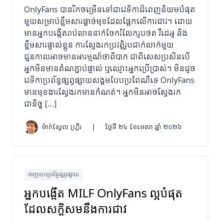
OnlyFans បានរីកចម្រើនទៅជាវេទិកាដ៏ពេញនិយមបំផុត
មួយសម្រាប់ខ្លឹមសារផ្តាច់មុខដែលផ្អែកលើការជាវ។ ដោយ
មានអ្នកបង្កើតរាប់លាននាក់ចែករំលែករូបថត វីដេអូ និង
ខ្លឹមសារផ្ទាល់ខ្លួន ការស្វែងរកប្រវត្តិរូបជាក់លាក់មួយ
ជួនកាលអាចមានអារម្មណ៍ថាពិបាក ជាពិសេសប្រសិនបើ
អ្នកមិនមានតំណភ្ជាប់ផ្ទាល់ ឬឈ្មោះអ្នកប្រើប្រាស់។ មិនដូច
វេទិកាប្រព័ន្ធផ្សព្វផ្សាយសង្គមបែបប្រពៃណីទេ OnlyFans
មានមុខងារស្វែងរកមានកំណត់។ អ្នកមិនអាចស្វែងរក
ជានិច្ច […]
ម៉ាក់ស្វែល ហ្គ្រីរ
|
ថ្ងៃទី ២៤ ខែមេសា ឆ្នាំ ២០២៦
ទាញយកប្រព័ន្ធផ្សព្វផ្សាយ
អ្នកបង្កើត MILF OnlyFans ល្អបំផុត
ដែលសក្តិសមនឹងការជាវ