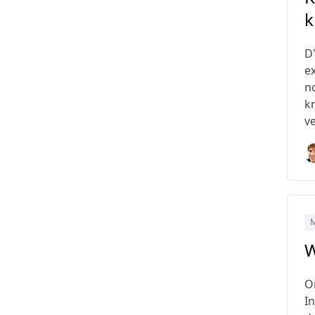
k
D
e
n
k
ve
M
W
O
I