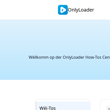
OnlyLoader
Wëllkomm op der OnlyLoader How-Tos Cente
Wéi-Tos
M