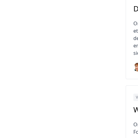
D
O
e
d
e
s
V
W
O
F