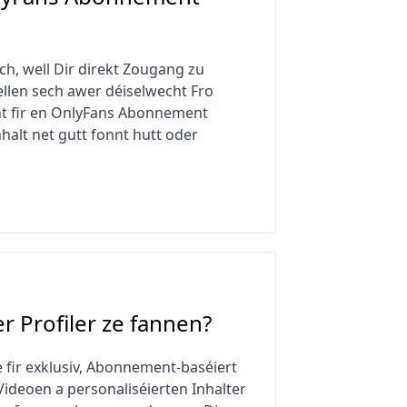
h, well Dir direkt Zougang zu
ellen sech awer déiselwecht Fro
t fir en OnlyFans Abonnement
halt net gutt fonnt hutt oder
r Profiler ze fannen?
 fir exklusiv, Abonnement-baséiert
Videoen a personaliséierten Inhalter