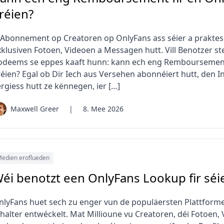
réien?
'Abonnement op Creatoren op OnlyFans ass séier a praktesc
xklusiven Fotoen, Videoen a Messagen hutt. Vill Benotzer st
odeems se eppes kaaft hunn: kann ech eng Remboursemen
réien? Egal ob Dir Iech aus Versehen abonnéiert hutt, den In
rgiess hutt ze kënnegen, ier […]
Maxwell Greer
|
8. Mee 2026
edien eroflueden
éi benotzt een OnlyFans Lookup fir séie
nlyFans huet sech zu enger vun de populäersten Plattforme
nhalter entwéckelt. Mat Millioune vu Creatoren, déi Fotoen, 