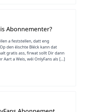
atis Abonnementer?
len a feststellen, datt eng
 Op den éischte Bléck kann dat
 gratis ass, firwat sollt Dir dann
 Aart a Weis, wéi OnlyFans als […]
nlyFans Abonnement