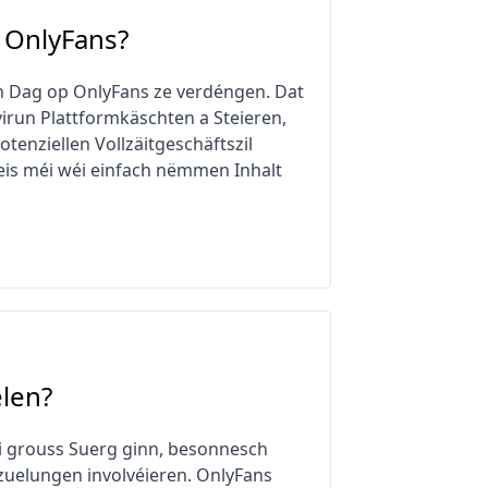
 OnlyFans?
 den Dag op OnlyFans ze verdéngen. Dat
run Plattformkäschten a Steieren,
nziellen Vollzäitgeschäftszil
eis méi wéi einfach nëmmen Inhalt
len?
éi grouss Suerg ginn, besonnesch
zuelungen involvéieren. OnlyFans