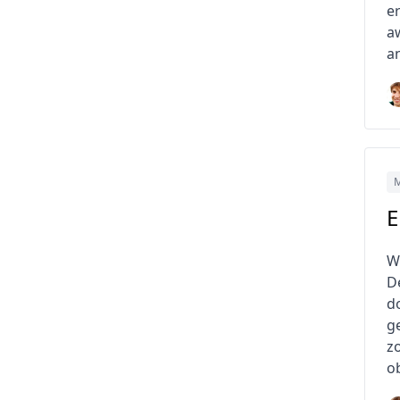
e
a
an
M
E
W
D
d
g
z
o