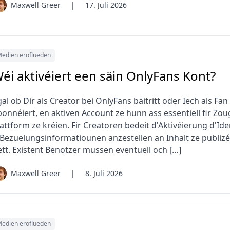
Maxwell Greer
|
17. Juli 2026
edien eroflueden
éi aktivéiert een säin OnlyFans Kont?
al ob Dir als Creator bei OnlyFans bäitritt oder Iech als Fan
bonnéiert, en aktiven Account ze hunn ass essentiell fir Zo
attform ze kréien. Fir Creatoren bedeit d'Aktivéierung d'Ide
'Bezuelungsinformatiounen anzestellen an Inhalt ze publizéi
ëtt. Existent Benotzer mussen eventuell och […]
Maxwell Greer
|
8. Juli 2026
edien eroflueden