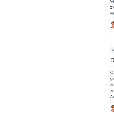
ve
z
M
M
D
O
g
z
z
A