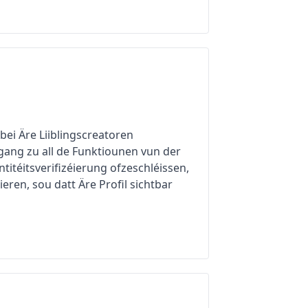
 bei Äre Liiblingscreatoren
ugang zu all de Funktiounen vun der
ntitéitsverifizéierung ofzeschléissen,
eren, sou datt Äre Profil sichtbar