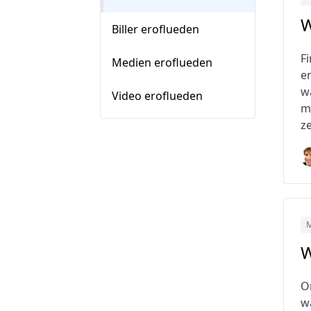
W
Biller eroflueden
Fi
Medien eroflueden
e
w
Video eroflueden
m
z
M
W
O
w