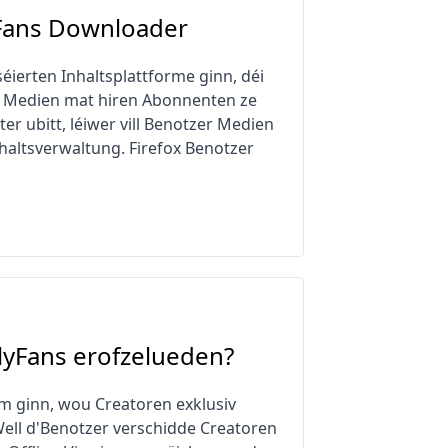
yFans Downloader
ierten Inhaltsplattforme ginn, déi
tal Medien mat hiren Abonnenten ze
r ubitt, léiwer vill Benotzer Medien
haltsverwaltung. Firefox Benotzer
lyFans erofzelueden?
m ginn, wou Creatoren exklusiv
ell d'Benotzer verschidde Creatoren