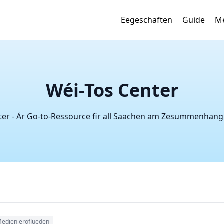
Eegeschaften
Guide
Mé
Wéi-Tos Center
r - Är Go-to-Ressource fir all Saachen am Zesummenhang 
edien eroflueden