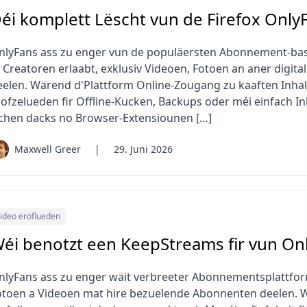
éi komplett Lëscht vun de Firefox Onl
nlyFans ass zu enger vun de populäersten Abonnement-basé
t Creatoren erlaabt, exklusiv Videoen, Fotoen an aner digi
eelen. Wärend d'Plattform Online-Zougang zu kaaften Inhalte
rofzelueden fir Offline-Kucken, Backups oder méi einfach In
ichen dacks no Browser-Extensiounen […]
Maxwell Greer
|
29. Juni 2026
ideo eroflueden
éi benotzt een KeepStreams fir vun On
nlyFans ass zu enger wäit verbreeter Abonnementsplattfor
otoen a Videoen mat hire bezuelende Abonnenten deelen. W