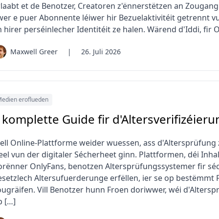
rlaabt et de Benotzer, Creatoren z'ënnerstëtzen an Zougang 
wer e puer Abonnente léiwer hir Bezuelaktivitéit getrennt 
 hirer perséinlecher Identitéit ze halen. Wärend d'Iddi, fir
Maxwell Greer
|
26. Juli 2026
edien eroflueden
 komplette Guide fir d'Altersverifizéier
ell Online-Plattforme weider wuessen, ass d'Altersprüfu
eel vun der digitaler Sécherheet ginn. Plattformen, déi Inha
orënner OnlyFans, benotzen Altersprüfungssystemer fir séch
esetzlech Altersufuerderunge erfëllen, ier se op bestëmmt 
ougräifen. Vill Benotzer hunn Froen doriwwer, wéi d'Altersp
b […]