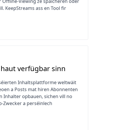
ir Offline-Viewing ze späicheren oder
l. KeepStreams ass en Tool fir
 haut verfügbar sinn
ierten Inhaltsplattforme weltwäit
ideoen a Posts mat hiren Abonnenten
 Inhalter opbauen, sichen vill no
up-Zwecker a perséinlech