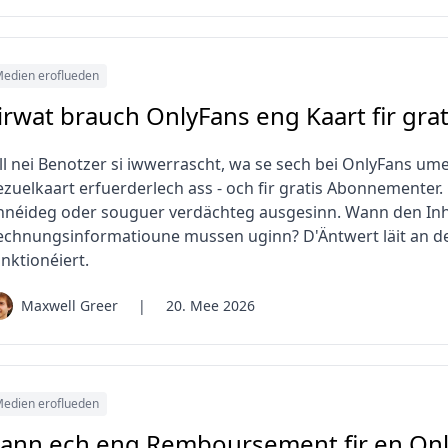
edien eroflueden
irwat brauch OnlyFans eng Kaart fir gr
ll nei Benotzer si iwwerrascht, wa se sech bei OnlyFans umel
ezuelkaart erfuerderlech ass - och fir gratis Abonnementer.
nnéideg oder souguer verdächteg ausgesinn. Wann den Inhalt
echnungsinformatioune mussen uginn? D'Äntwert läit an der
nktionéiert.
Maxwell Greer
|
20. Mee 2026
edien eroflueden
ann ech eng Remboursement fir en O