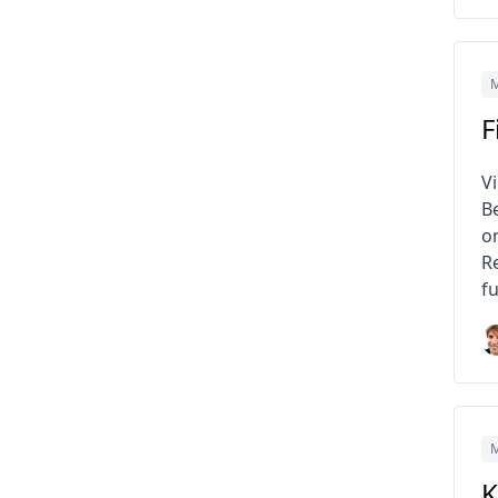
M
F
Vi
B
o
R
fu
M
K