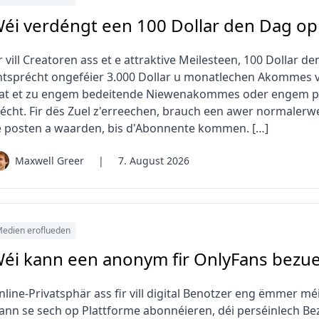
éi verdéngt een 100 Dollar den Dag op
r vill Creatoren ass et e attraktive Meilesteen, 100 Dollar
ntsprécht ongeféier 3.000 Dollar u monatlechen Akommes vi
at et zu engem bedeitende Niewenakommes oder engem pote
écht. Fir dës Zuel z'erreechen, brauch een awer normalerw
e posten a waarden, bis d'Abonnente kommen. […]
Maxwell Greer
|
7. August 2026
edien eroflueden
éi kann een anonym fir OnlyFans bezue
nline-Privatsphär ass fir vill digital Benotzer eng ëmmer m
ann se sech op Plattforme abonnéieren, déi perséinlech Be