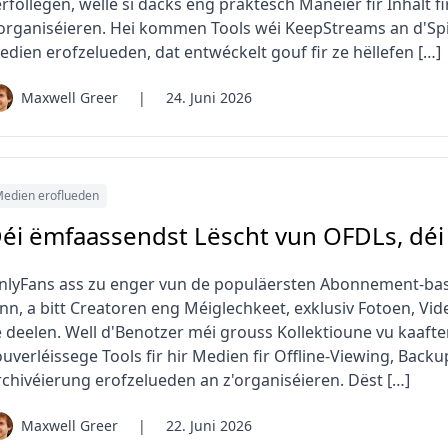
rfollegen, wëlle si dacks eng praktesch Manéier fir Inhalt f
'organiséieren. Hei kommen Tools wéi KeepStreams an d'Spil
edien erofzelueden, dat entwéckelt gouf fir ze hëllefen […]
Maxwell Greer
|
24. Juni 2026
edien eroflueden
éi ëmfaassendst Lëscht vun OFDLs, déi
nlyFans ass zu enger vun de populäersten Abonnement-basé
inn, a bitt Creatoren eng Méiglechkeet, exklusiv Fotoen, V
e deelen. Well d'Benotzer méi grouss Kollektioune vu kaaften
ouverléissege Tools fir hir Medien fir Offline-Viewing, Back
rchivéierung erofzelueden an z'organiséieren. Dëst […]
Maxwell Greer
|
22. Juni 2026