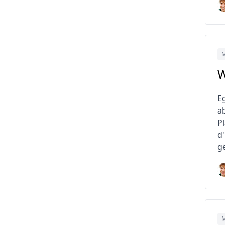
M
W
Eg
a
Pl
d
g
M