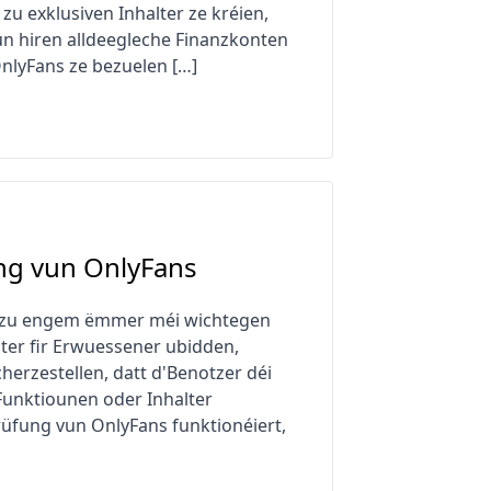
zu exklusiven Inhalter ze kréien,
vun hiren alldeegleche Finanzkonten
 OnlyFans ze bezuelen […]
ung vun OnlyFans
ng zu engem ëmmer méi wichtegen
lter fir Erwuessener ubidden,
erzestellen, datt d'Benotzer déi
Funktiounen oder Inhalter
rüfung vun OnlyFans funktionéiert,