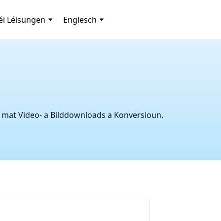
i Léisungen
Englesch
mat Video- a Bilddownloads a Konversioun.