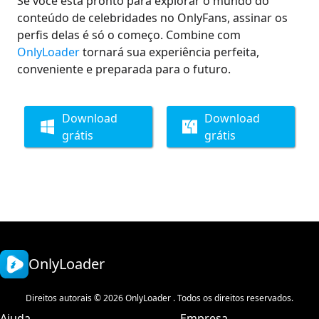
Se você está pronto para explorar o mundo do
conteúdo de celebridades no OnlyFans, assinar os
perfis delas é só o começo. Combine com
OnlyLoader
tornará sua experiência perfeita,
conveniente e preparada para o futuro.
Download
Download
grátis
grátis
OnlyLoader
Direitos autorais © 2026 OnlyLoader . Todos os direitos reservados.
Ajuda
Empresa