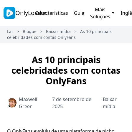
Mais
OnlyLoader
Características
Guia
Ingl
Soluções
Lar
>
Blogue
>
Baixar mídia
>
As 10 principais
celebridades com contas OnlyFans
As 10 principais
celebridades com contas
OnlyFans
Maxwell
7 de setembro de
Baixar
Greer
2025
mídia
O OnlyFans evoluiu de uma plataforma de nicho